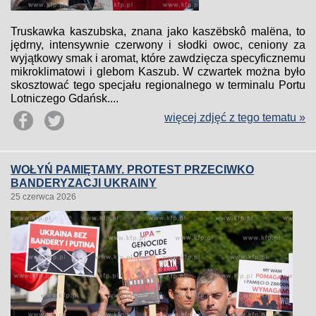
Truskawka kaszubska, znana jako kaszëbskô malëna, to
jędrny, intensywnie czerwony i słodki owoc, ceniony za
wyjątkowy smak i aromat, które zawdzięcza specyficznemu
mikroklimatowi i glebom Kaszub. W czwartek można było
skosztować tego specjału regionalnego w terminalu Portu
Lotniczego Gdańsk....
więcej zdjęć z tego tematu »
WOŁYŃ PAMIĘTAMY. PROTEST PRZECIWKO
BANDERYZACJI UKRAINY
25 czerwca 2026