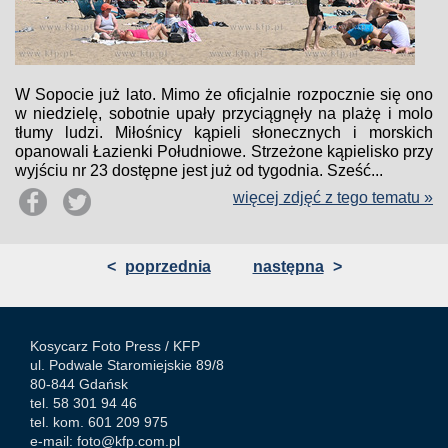
W Sopocie już lato. Mimo że oficjalnie rozpocznie się ono
w niedzielę, sobotnie upały przyciągnęły na plażę i molo
tłumy ludzi. Miłośnicy kąpieli słonecznych i morskich
opanowali Łazienki Południowe. Strzeżone kąpielisko przy
wyjściu nr 23 dostępne jest już od tygodnia. Sześć...
więcej zdjęć z tego tematu »
<
poprzednia
następna
>
Kosycarz Foto Press /
KFP
ul. Podwale Staromiejskie 89/8
80-844 Gdańsk
tel. 58 301 94 46
tel. kom. 601 209 975
e-mail:
foto@kfp.com.pl