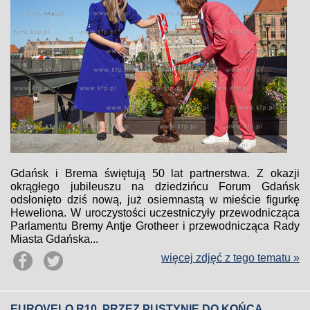
Gdańsk i Brema świętują 50 lat partnerstwa. Z okazji
okrągłego jubileuszu na dziedzińcu Forum Gdańsk
odsłonięto dziś nową, już osiemnastą w mieście figurkę
Heweliona. W uroczystości uczestniczyły przewodnicząca
Parlamentu Bremy Antje Grotheer i przewodnicząca Rady
Miasta Gdańska...
więcej zdjęć z tego tematu »
EUROVELO R10. PRZEZ PUSTYNIĘ DO KOŃCA