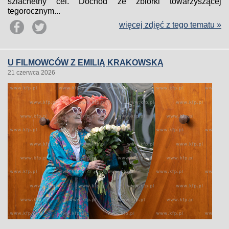
szlachetny cel. Dochód ze zbiórki towarzyszącej
tegorocznym...
więcej zdjęć z tego tematu »
U FILMOWCÓW Z EMILIĄ KRAKOWSKĄ
21 czerwca 2026