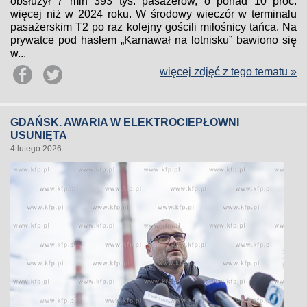
obsłużył 7 mln 393 tys. pasażerów, o ponad 10 proc.
więcej niż w 2024 roku. W środowy wieczór w terminalu
pasażerskim T2 po raz kolejny gościli miłośnicy tańca. Na
prywatce pod hasłem „Karnawał na lotnisku” bawiono się
w...
więcej zdjęć z tego tematu »
GDAŃSK. AWARIA W ELEKTROCIEPŁOWNI
USUNIĘTA
4 lutego 2026