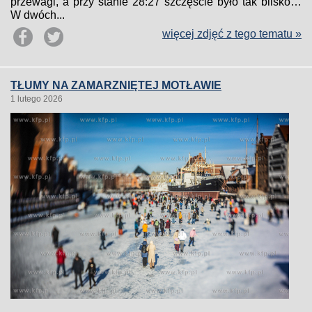
przewagi, a przy stanie 28:27 szczęście było tak blisko…
W dwóch...
więcej zdjęć z tego tematu »
TŁUMY NA ZAMARZNIĘTEJ MOTŁAWIE
1 lutego 2026