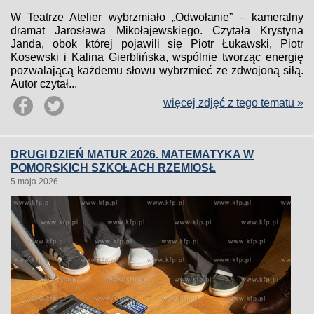
W Teatrze Atelier wybrzmiało „Odwołanie” – kameralny
dramat Jarosława Mikołajewskiego. Czytała Krystyna
Janda, obok której pojawili się Piotr Łukawski, Piotr
Kosewski i Kalina Gierblińska, wspólnie tworząc energię
pozwalającą każdemu słowu wybrzmieć ze zdwojoną siłą.
Autor czytał...
więcej zdjęć z tego tematu »
DRUGI DZIEŃ MATUR 2026. MATEMATYKA W
POMORSKICH SZKOŁACH RZEMIOSŁ
5 maja 2026