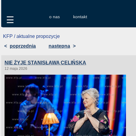
o nas
kontakt
☰
KFP / aktualne propozycje
<
poprzednia
następna
>
NIE ŻYJE STANISŁAWA CELIŃSKA
12 maja 2026