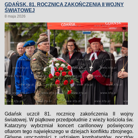
GDAŃSK. 81. ROCZNICA ZAKOŃCZENIA II WOJNY
ŚWIATOWEJ
8 maja 2026
Gdańsk uczcił 81. rocznicę zakończenia II wojny
światowej. W piątkowe przedpołudnie z wieży kościoła św.
Katarzyny wybrzmiał koncert carillonowy poświęcony
ofiarom tego największego w dziejach konfliktu zbrojnego.
Główne uroczystości z udziałem kombatantów, pocztów