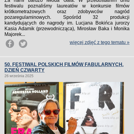
Za nami bardzo Młoda Gala. W przedostatnim dniu
festiwalu poznaliśmy laureatów w konkursie filmów
krótkometrażowych oraz zdobywców nagród
pozaregulaminowych. Spośród 32 produkcji
kandydujących do nagrody im. Lucjana Bokińca jurorzy
Kasia Adamik (przewodnicząca), Mirosław Baka i Monika
Majorek...
więcej zdjęć z tego tematu »
50. FESTIWAL POLSKICH FILMÓW FABULARNYCH.
DZIEŃ CZWARTY
26 września 2025