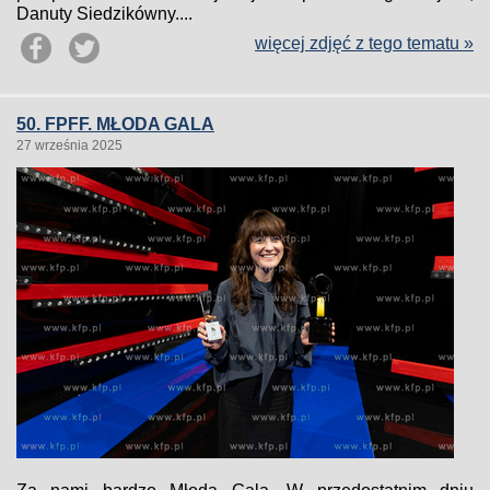
Danuty Siedzikówny....
więcej zdjęć z tego tematu »
50. FPFF. MŁODA GALA
27 września 2025