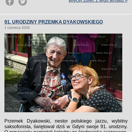
więcej zdjęć z tego tematu »
91. URODZINY PRZEMKA DYAKOWSKIEGO
1 czerwca 2026
Przemek Dyakowski, nestor polskiego jazzu, wybitny
saksofonista, świętował dziś w Gdyni swoje 91. urodziny.