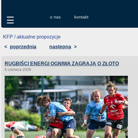
o nas
kontakt
☰
KFP / aktualne propozycje
<
poprzednia
następna
>
RUGBIŚCI ENERGI OGNIWA ZAGRAJĄ O ZŁOTO
6 czerwca 2026