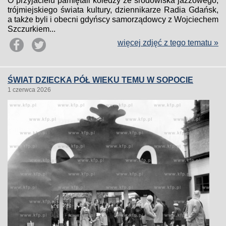
O przyjacielu pamiętali koledzy ze środowiska jazzowego,
trójmiejskiego świata kultury, dziennikarze Radia Gdańsk,
a także byli i obecni gdyńscy samorządowcy z Wojciechem
Szczurkiem...
więcej zdjęć z tego tematu »
ŚWIAT DZIECKA PÓŁ WIEKU TEMU W SOPOCIE
1 czerwca 2026