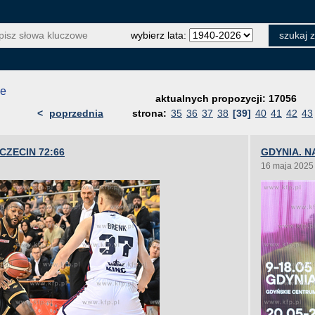
wybierz lata:
je
aktualnych propozycji: 17056
<
poprzednia
strona:
35
36
37
38
[39]
40
41
42
43
CZECIN 72:66
GDYNIA. N
16 maja 2025