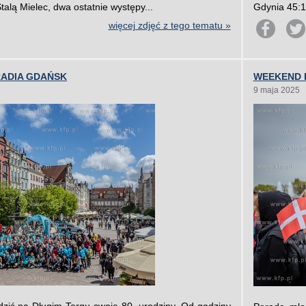
alą Mielec, dwa ostatnie występy...
Gdynia 45:10
więcej zdjęć z tego tematu »
RADIA GDAŃSK
WEEKEND 
9 maja 2025