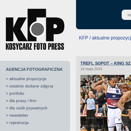
KFP / aktualne propozyc
TREFL SOPOT – KING SZ
AGENCJA FOTOGRAFICZNA
16 maja 2025
>
aktualne propozycje
>
ostatnio dodane zdjęcia
>
portfolio
>
dla prasy i firm
>
dla osób prywatnych
>
newsletter
>
rejestracja