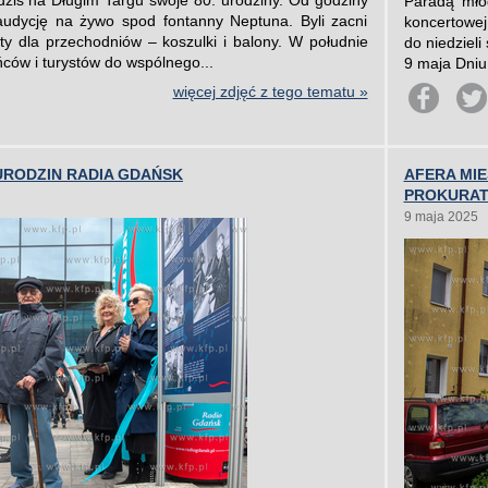
ziś na Długim Targu swoje 80. urodziny. Od godziny
Paradą mło
audycję na żywo spod fontanny Neptuna. Byli zacni
koncertowej
ty dla przechodniów – koszulki i balony. W południe
do niedzieli
ńców i turystów do wspólnego...
9 maja Dniu
więcej zdjęć z tego tematu »
 URODZIN RADIA GDAŃSK
AFERA MI
PROKURA
9 maja 2025