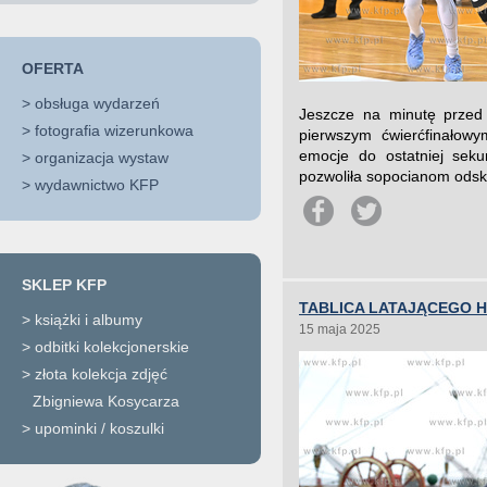
OFERTA
>
obsługa wydarzeń
Jeszcze na minutę przed
>
fotografia wizerunkowa
pierwszym ćwierćfinałowym
emocje do ostatniej sek
>
organizacja wystaw
pozwoliła sopocianom odsko
>
wydawnictwo KFP
SKLEP KFP
TABLICA LATAJĄCEGO 
>
książki i albumy
15 maja 2025
>
odbitki kolekcjonerskie
>
złota kolekcja zdjęć
Zbigniewa Kosycarza
>
upominki / koszulki