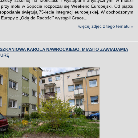
dzieży szkolnej na Monciaku i występami artystycznymi w muszli
 przy molu w Sopocie rozpoczął się Weekend Europejski. Od piątku
 sopocianie świętują 75-lecie integracji europejskiej. W obchodzonym
 Europy z „Odą do Radości” wystąpił Grace...
więcej zdjęć z tego tematu »
ESZKANIOWA KAROLA NAWROCKIEGO. MIASTO ZAWIADAMIA
TURĘ