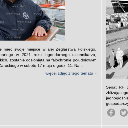
e mieć swoje miejsce w alei Żeglarstwa Polskiego.
zmarłego w 2021 roku legendarnego dziennikarza,
ich, zostanie odsłonięta na falochronie południowym
aruskiego w sobotę 17 maja o godz. 11. Na...
więcej zdjęć z tego tematu »
Senat RP p
zbliżająceg
jednogłośni
gospodarczy