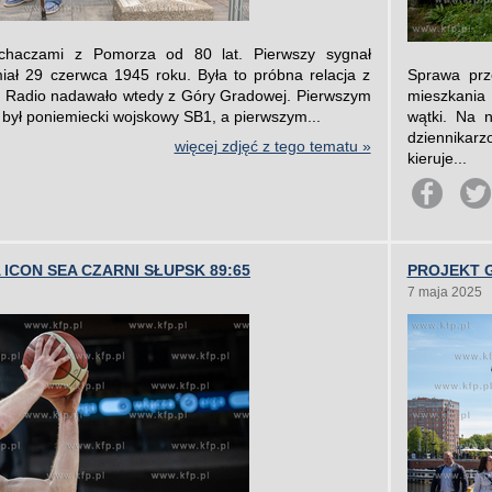
chaczami z Pomorza od 80 lat. Pierwszy sygnał
miał 29 czerwca 1945 roku. Była to próbna relacja z
Sprawa prz
. Radio nadawało wtedy z Góry Gradowej. Pierwszym
mieszkania 
był poniemiecki wojskowy SB1, a pierwszym...
wątki. Na n
dziennikar
więcej zdjęć z tego tematu »
kieruje...
ICON SEA CZARNI SŁUPSK 89:65
PROJEKT 
7 maja 2025