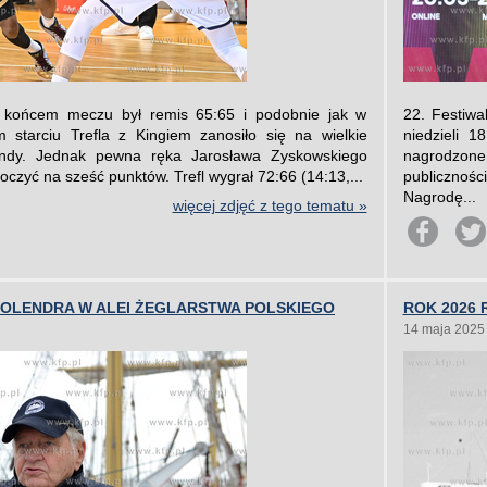
 końcem meczu był remis 65:65 i podobnie jak w
22. Festiwa
 starciu Trefla z Kingiem zanosiło się na wielkie
niedzieli 
undy. Jednak pewna ręka Jarosława Zyskowskiego
nagrodzone
czyć na sześć punktów. Trefl wygrał 72:66 (14:13,...
publicznośc
Nagrodę...
więcej zdjęć z tego tematu »
HOLENDRA W ALEI ŻEGLARSTWA POLSKIEGO
ROK 2026 
14 maja 2025