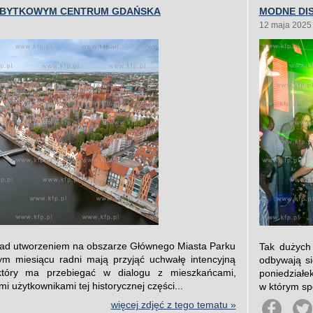
ABYTKOWYM CENTRUM GDAŃSKA
MODNE DIS
12 maja 2025
ad utworzeniem na obszarze Głównego Miasta Parku
Tak dużych
ym miesiącu radni mają przyjąć uchwałę intencyjną
odbywają s
który ma przebiegać w dialogu z mieszkańcami,
poniedziałe
mi użytkownikami tej historycznej części...
w którym spe
więcej zdjęć z tego tematu »