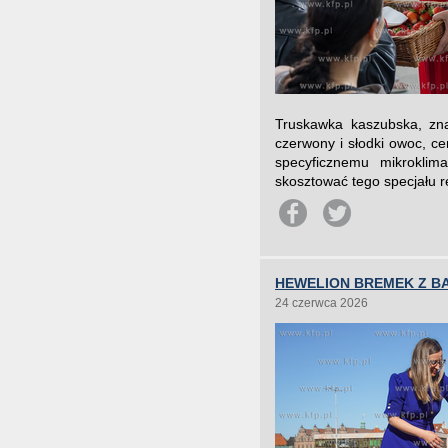
Truskawka kaszubska, zna
czerwony i słodki owoc, c
specyficznemu mikrokli
skosztować tego specjału r
HEWELION BREMEK Z B
24 czerwca 2026