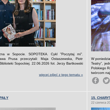
iczna w Sopocie. SOPOTEKA. Cykl "Poczytaj mi".
ława Prusa przeczytali: Maja Ostaszewska, Piotr
W poniedzia
iblioteki Sopockiej. 22.06.2026 fot. Jerzy Bartkowski
Teatry”, je
Polskiego R
twórcom najl
więcej zdjęć z tego tematu »
UPAŁY
15. CHAR
22 czerwca 2