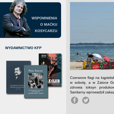
WSPOMNIENIA
O MAĆKU
KOSYCARZU
WYDAWNICTWO KFP
Czerwone flagi na kąpieli
w sobotę, a w Zatoce Gda
zdrowia toksyn produkow
Sanitarny wprowadził zaka