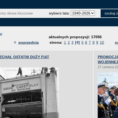
wybierz lata:
je
aktualnych propozycji: 17056
<
poprzednia
strona:
1
2
3
[4]
5
6
7
8
9
10
n
ECHAŁ OSTATNI DUŻY FIAT
PROMOCJA
WOJENNEJ
27 czerwca 2