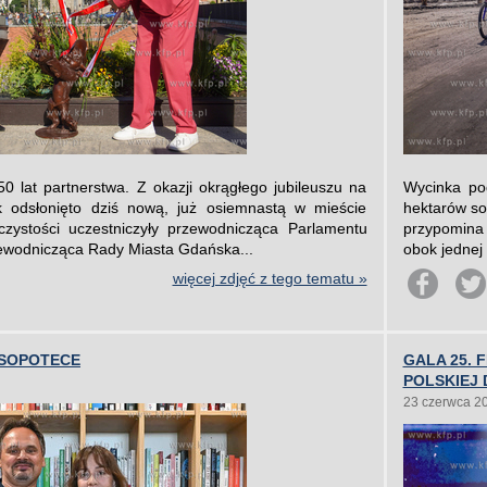
0 lat partnerstwa. Z okazji okrągłego jubileuszu na
Wycinka po
 odsłonięto dziś nową, już osiemnastą w mieście
hektarów so
czystości uczestniczyły przewodnicząca Parlamentu
przypomina 
zewodnicząca Rady Miasta Gdańska...
obok jednej 
więcej zdjęć z tego tematu »
 SOPOTECE
GALA 25. 
POLSKIEJ 
23 czerwca 2