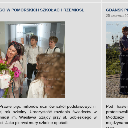
GO W POMORSKICH SZKOŁACH RZEMIOSŁ
GDAŃSK P
25 czerwca 2
Prawie pięć milionów uczniów szkół podstawowych i
Pod hasłe
iaj rok szkolny. Uroczystość rozdania świadectw w
protestowal
iosł im. Wiesława Szajdy przy ul. Sobieskiego w
Młodzieży
i. Jako pierwsi mury szkolne opuścili...
międzynaro