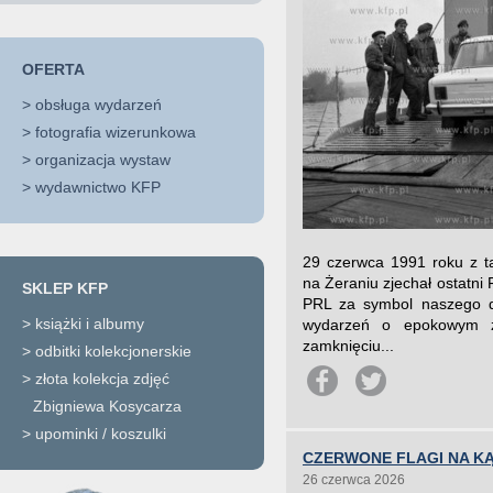
OFERTA
>
obsługa wydarzeń
>
fotografia wizerunkowa
>
organizacja wystaw
>
wydawnictwo KFP
29 czerwca 1991 roku z 
na Żeraniu zjechał ostatn
SKLEP KFP
PRL za symbol naszego do
>
książki i albumy
wydarzeń o epokowym z
zamknięciu...
>
odbitki kolekcjonerskie
>
złota kolekcja zdjęć
Zbigniewa Kosycarza
>
upominki / koszulki
CZERWONE FLAGI NA KĄ
26 czerwca 2026