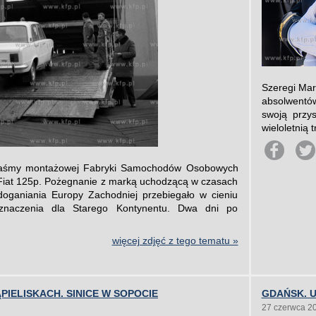
Szeregi Mar
absolwentó
swoją przy
wieloletnią 
taśmy montażowej Fabryki Samochodów Osobowych
i Fiat 125p. Pożegnanie z marką uchodzącą w czasach
ganiania Europy Zachodniej przebiegało w cieniu
naczenia dla Starego Kontynentu. Dwa dni po
więcej zdjęć z tego tematu »
PIELISKACH. SINICE W SOPOCIE
GDAŃSK. 
27 czerwca 2