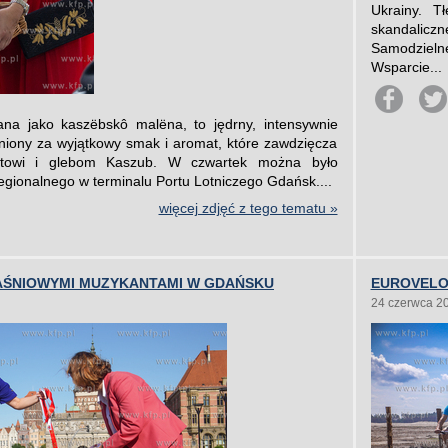
Ukrainy. T
skandalic
Samodzielne
Wsparcie...
na jako kaszëbskô malëna, to jędrny, intensywnie
eniony za wyjątkowy smak i aromat, które zawdzięcza
matowi i glebom Kaszub. W czwartek można było
egionalnego w terminalu Portu Lotniczego Gdańsk....
więcej zdjęć z tego tematu »
AŚNIOWYMI MUZYKANTAMI W GDAŃSKU
EUROVELO 
24 czerwca 2