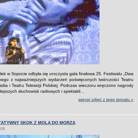
łek w Sopocie odbyła się uroczysta gala finałowa 25. Festiwalu „Dwa
dnego z najważniejszych wydarzeń poświęconych twórczości Teatru
adia i Teatru Telewizji Polskiej. Podczas wieczoru wręczono nagrody
epszych słuchowisk radiowych i spektakli...
więcej zdjęć z tego tematu »
YTATYWNY SKOK Z MOLA DO MORZA
026