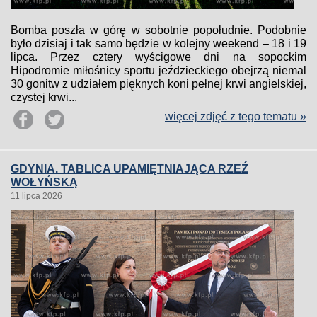
Bomba poszła w górę w sobotnie popołudnie. Podobnie
było dzisiaj i tak samo będzie w kolejny weekend – 18 i 19
lipca. Przez cztery wyścigowe dni na sopockim
Hipodromie miłośnicy sportu jeździeckiego obejrzą niemal
30 gonitw z udziałem pięknych koni pełnej krwi angielskiej,
czystej krwi...
więcej zdjęć z tego tematu »
GDYNIA. TABLICA UPAMIĘTNIAJĄCA RZEŹ
WOŁYŃSKĄ
11 lipca 2026