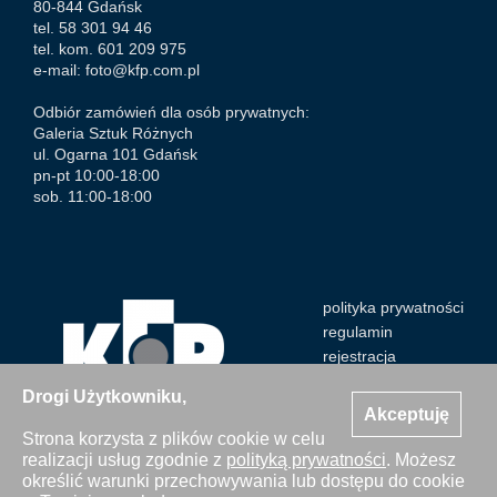
80-844 Gdańsk
tel. 58 301 94 46
tel. kom. 601 209 975
e-mail:
foto@kfp.com.pl
Odbiór zamówień dla osób prywatnych:
Galeria Sztuk Różnych
ul. Ogarna 101 Gdańsk
pn-pt 10:00-18:00
sob. 11:00-18:00
polityka prywatności
regulamin
rejestracja
Drogi Użytkowniku,
Akceptuję
Strona korzysta z plików cookie w celu
realizacji usług zgodnie z
polityką prywatności
. Możesz
Wszystkie zdjęcia Agencji Kosycarz Foto Press/KFP są
określić warunki przechowywania lub dostępu do cookie
chronione prawem autorskim. Publikacja i kopiowanie bez