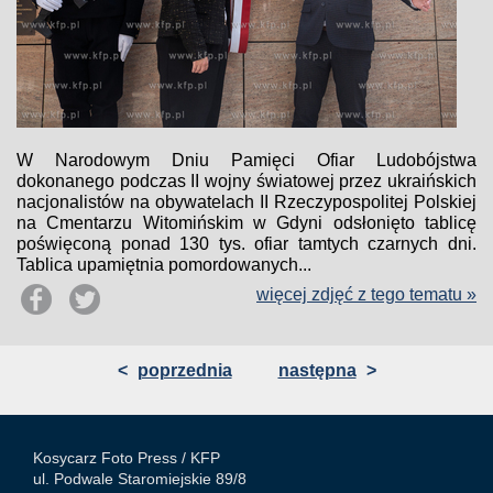
W Narodowym Dniu Pamięci Ofiar Ludobójstwa
dokonanego podczas II wojny światowej przez ukraińskich
nacjonalistów na obywatelach II Rzeczypospolitej Polskiej
na Cmentarzu Witomińskim w Gdyni odsłonięto tablicę
poświęconą ponad 130 tys. ofiar tamtych czarnych dni.
Tablica upamiętnia pomordowanych...
więcej zdjęć z tego tematu »
<
poprzednia
następna
>
Kosycarz Foto Press /
KFP
ul. Podwale Staromiejskie 89/8