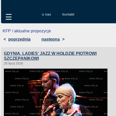
o nas
kontakt
☰
KFP / aktualne propozycje
<
poprzednia
następna
>
GDYNIA. LADIES' JAZZ W HOŁDZIE PIOTROWI
SZCZEPANIKOWI
26 lipca 2026