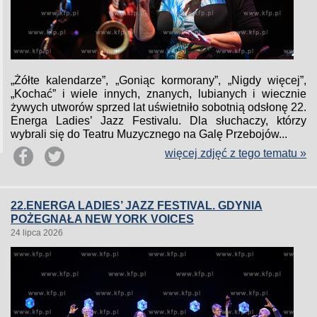
„Żółte kalendarze”, „Goniąc kormorany”, „Nigdy więcej”,
„Kochać” i wiele innych, znanych, lubianych i wiecznie
żywych utworów sprzed lat uświetniło sobotnią odsłonę 22.
Energa Ladies’ Jazz Festivalu. Dla słuchaczy, którzy
wybrali się do Teatru Muzycznego na Galę Przebojów...
więcej zdjęć z tego tematu »
22.ENERGA LADIES’ JAZZ FESTIVAL. GDYNIA
POŻEGNAŁA NEW YORK VOICES
24 lipca 2026