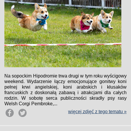
Na sopockim Hipodromie trwa drugi w tym roku wyścigowy
weekend. Wydarzenie łączy emocjonujące gonitwy koni
pełnej krwi angielskiej, koni arabskich i kłusaków
francuskich z doskonałą zabawą i atrakcjami dla całych
rodzin. W sobotę serca publiczności skradły psy rasy
Welsh Corgi Pembroke,...
więcej zdjęć z tego tematu »