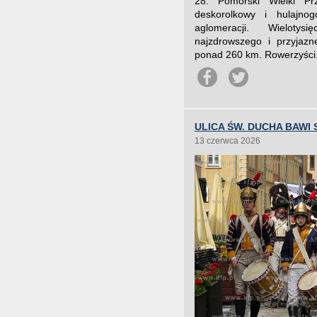
28. Pomorski Wielki Pr
deskorolkowy i hulajnog
aglomeracji. Wielotys
najzdrowszego i przyjazn
ponad 260 km. Rowerzyści.
ULICA ŚW. DUCHA BAWI 
13 czerwca 2026