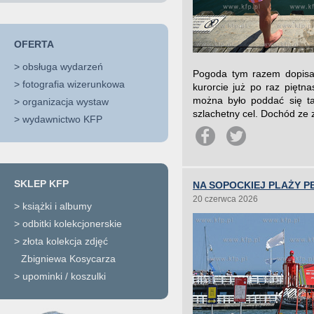
OFERTA
>
obsługa wydarzeń
Pogoda tym razem dopisał
>
fotografia wizerunkowa
kurorcie już po raz piętn
można było poddać się tak
>
organizacja wystaw
szlachetny cel. Dochód ze 
>
wydawnictwo KFP
SKLEP KFP
NA SOPOCKIEJ PLAŻY P
20 czerwca 2026
>
książki i albumy
>
odbitki kolekcjonerskie
>
złota kolekcja zdjęć
Zbigniewa Kosycarza
>
upominki / koszulki