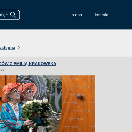
o nas
kontakt
astępna
>
CÓW Z EMILIĄ KRAKOWSKĄ
026