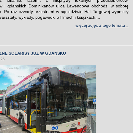
, lokalnie, razem”. Z inicjatywy lokalnych przedsiębiorców,
w i gdańskich Dominikanów ulica Lawendowa obchodzi w sobotę
o. Po raz czwarty przestrzeń w sąsiedztwie Hali Targowej wypełniły
warsztaty, wykłady, pogawędki o filmach i książkach,...
więcej zdjęć z tego tematu »
ZNE SOLARISY JUŻ W GDAŃSKU
026