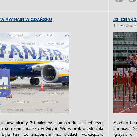
ÓW RYANAIR W GDAŃSKU
28. GRAND
14 czerwca 2
 powitaliśmy 20-milionową pasażerkę linii lotniczej
Stadion Leś
na co dzień mieszka w Gdyni. We wtorek przyleciała
Janusza Si
Była tam ze znajomymi na krótkich wakacjach.
igrzysk ol