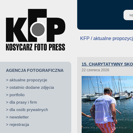
KFP / aktualne propozyc
15. CHARYTATYWNY SK
AGENCJA FOTOGRAFICZNA
22 czerwca 2026
>
aktualne propozycje
>
ostatnio dodane zdjęcia
>
portfolio
>
dla prasy i firm
>
dla osób prywatnych
>
newsletter
>
rejestracja