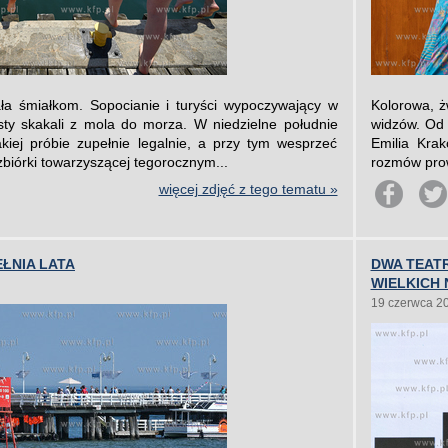
a śmiałkom. Sopocianie i turyści wypoczywający w
Kolorowa, ż
asty skakali z mola do morza. W niedzielne południe
widzów. Od 
iej próbie zupełnie legalnie, a przy tym wesprzeć
Emilia Kra
zbiórki towarzyszącej tegorocznym...
rozmów prow
więcej zdjęć z tego tematu »
EŁNIA LATA
DWA TEATR
WIELKICH
19 czerwca 2