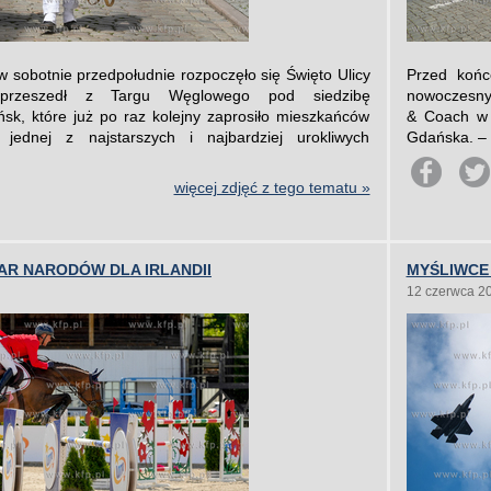
sobotnie przedpołudnie rozpoczęło się Święto Ulicy
Przed końc
przeszedł z Targu Węglowego pod siedzibę
nowoczesny
k, które już po raz kolejny zaprosiło mieszkańców
& Coach w B
ednej z najstarszych i najbardziej urokliwych
Gdańska. – 
więcej zdjęć z tego tematu »
HAR NARODÓW DLA IRLANDII
MYŚLIWCE
12 czerwca 2