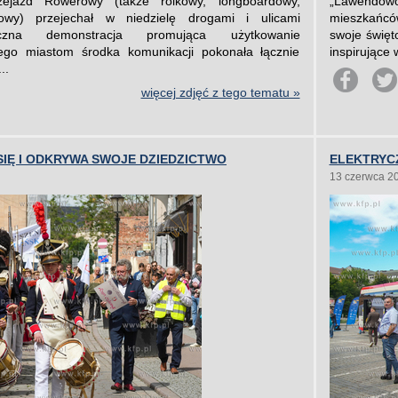
zejazd Rowerowy (także rolkowy, longboardowy,
„Lawendowo
owy) przejechał w niedzielę drogami i ulicami
mieszkańcó
ięczna demonstracja promująca użytkowanie
swoje święt
ego miastom środka komunikacji pokonała łącznie
inspirujące 
..
więcej zdjęć z tego tematu »
SIĘ I ODKRYWA SWOJE DZIEDZICTWO
ELEKTRYC
13 czerwca 2