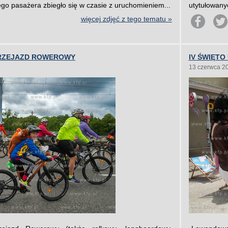
go pasażera zbiegło się w czasie z uruchomieniem...
utytułowanyc
więcej zdjęć z tego tematu »
 PRZEJAZD ROWEROWY
IV ŚWIĘTO
13 czerwca 2