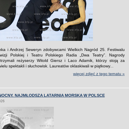
nka i Andrzej Seweryn zdobywcami Wielkich Nagród 25. Festiwalu
ewizji Polskiej i Teatru Polskiego Radia „Dwa Teatry”. Nagrody
trzymali reżyserzy Witold Giersz i Laco Adamik, którzy stoją za
elu spektakli i słuchowisk. Laureatów oklaskiwali w piątkowy...
więcej zdjęć z tego tematu »
NOCNY. NAJMŁODSZA LATARNIA MORSKA W POLSCE
026