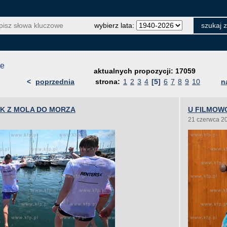
wybierz lata:
je
aktualnych propozycji: 17059
<
poprzednia
strona:
1
2
3
4
[5]
6
7
8
9
10
n
OK Z MOLA DO MORZA
U FILMOW
21 czerwca 2