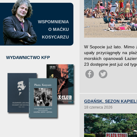
WSPOMNIENIA
O MAĆKU
KOSYCARZU
W Sopocie już lato. Mimo ż
upały przyciągnęły na plaż
WYDAWNICTWO KFP
morskich opanowali Łazien
23 dostępne jest już od tyg
GDAŃSK. SEZON KĄPIE
18 czerwca 2026