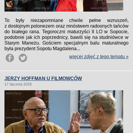
To były niezapomniane chwile pełne wzruszeń,
z dostojnym polonezem oraz mnóstwem radosnych tańców
do białego rana. Tegoroczni maturzyści II LO w Sopocie,
podobnie jak ich poprzednicy, bawili się na studniówce w
Starym Maneżu. Gościem specjalnym balu maturalnego
była prezydent Sopotu Magdalena...
więcej zdjęć z tego tematu »
JERZY HOFFMAN U FILMOWCÓW
17 stycznia 2026