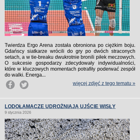
Twierdza Ergo Arena została obroniona po ciężkim boju.
Gdańscy siatkarze wrócili do gry po dwóch straconych
setach, a w tie-breaku dwukrotnie bronili piłek meczowych.
O sukcesie gospodarzy zdecydowały indywidualności,
które w kluczowych momentach potrafiły poderwać zespół
do walki. Energa...
więcej zdjęć z tego tematu »
LODOŁAMACZE UDROŻNIAJĄ UJŚCIE WISŁY
9 stycznia 2026