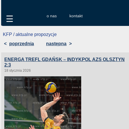
o nas
kontakt
☰
KFP / aktualne propozycje
<
poprzednia
następna
>
ENERGA TREFL GDAŃSK – INDYKPOL AZS OLSZTYN
2:3
18 stycznia 2026