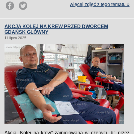
więcej zdjęć z tego tematu »
AKCJA KOLEJ NA KREW PRZED DWORCEM
GDAŃSK GŁÓWNY
11 lipca 2025
Akcja „Kolej na krew” zainicjowana w czerwcu br. przez