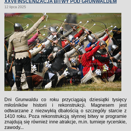
XXVII INSCENIZACJA BITWY POD GRUNWALDEM
12 lipca 2025
Dni Grunwaldu co roku przyciągają dziesiątki tysięcy
miłośników historii i rekonstrukcji. Magnesem jest
odtwarzane z niezwykłą dbałością o szczegóły starcie z
1410 roku. Poza rekonstrukcją słynnej bitwy w programie
znajdują się również inne atrakcje, m.in. turnieje rycerskie,
zawody...