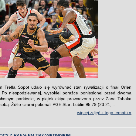
 Trefla Sopot udało się wyrównać stan rywalizacji o finał Orlen
. Po niespodziewanej, wysokiej porażce poniesionej przed dwoma
własnym parkiecie, w piątek ekipa prowadzona przez Żana Tabaka
obą. Żółto-czarni pokonali PGE Start Lublin 95:79 (23:21,...
więcej zdjęć z tego tematu »
OCY Z RAFAŁEM TRZASKOWSKIM