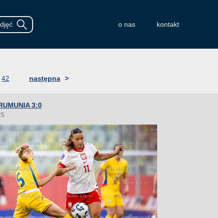
o nas
kontakt
42
następna
>
RUMUNIA 3:0
25