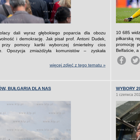
10 685 widz
lacy dali wyraz głębokiego poparcia dla obozu
piłkarską r
wolność i demokrację. Jak pisał prof. Antoni Dudek,
promocję p
 przy pomocy kartki wyborczej śmiertelny cios
Belfaście, 
rze. Opozycja zmiażdżyła komunistów – zyskała
więcej zdjęć z tego tematu »
W, BUŁGARIA DLA NAS
WYBORY 20
1 czerwca 20