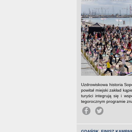
Uzdrowiskowa historia Sop
powitał miejski zakład kąp
turyści integrują się i w
tegorocznym programie znala
GDAŃSK. FINISZ KAMPA