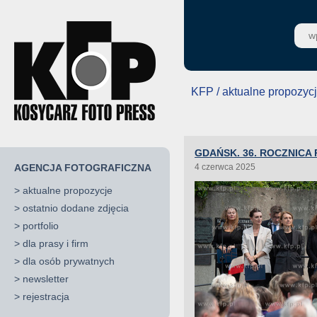
KFP / aktualne propozyc
GDAŃSK. 36. ROCZNIC
AGENCJA FOTOGRAFICZNA
4 czerwca 2025
>
aktualne propozycje
>
ostatnio dodane zdjęcia
>
portfolio
>
dla prasy i firm
>
dla osób prywatnych
>
newsletter
>
rejestracja