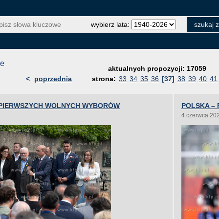
wybierz lata:
je
aktualnych propozycji: 17059
<
poprzednia
strona:
33
34
35
36
[37]
38
39
40
41
A PIERWSZYCH WOLNYCH WYBORÓW
POLSKA – 
4 czerwca 20