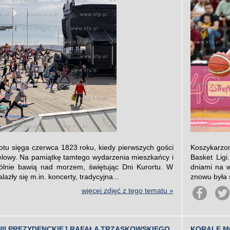
otu sięga czerwca 1823 roku, kiedy pierwszych gości
Koszykarzom
ielowy. Na pamiątkę tamtego wydarzenia mieszkańcy i
Basket Ligi
spólnie bawią nad morzem, świętując Dni Kurortu. W
dniami na 
zły się m.in. koncerty, tradycyjna...
znowu była s
więcej zdjęć z tego tematu »
NII PREZYDENCKIEJ RAFAŁA TRZASKOWSKIEGO
KORALE M