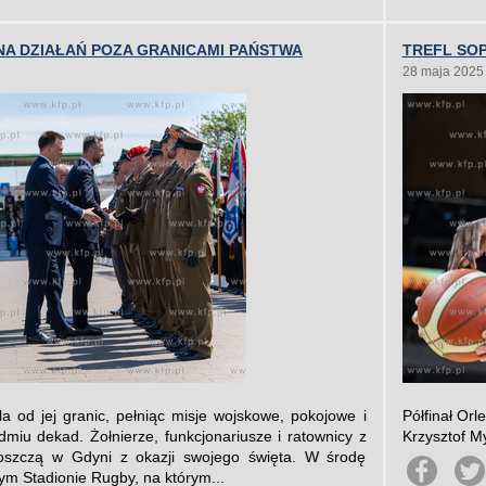
NA DZIAŁAŃ POZA GRANICAMI PAŃSTWA
TREFL SOP
28 maja 2025
ala od jej granic, pełniąc misje wojskowe, pokojowe i
Półfinał Orl
miu dekad. Żołnierze, funkcjonariusze i ratownicy z
Krzysztof M
goszczą w Gdyni z okazji swojego święta. W środę
ym Stadionie Rugby, na którym...