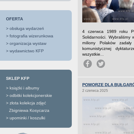
OFERTA
>
obsługa wydarzeń
4 czerwca 1989 roku Po
>
fotografia wizerunkowa
Solidarności. Wybraliśmy 
miliony Polaków zadały
>
organizacja wystaw
komunistycznej dyktatu
>
wydawnictwo KFP
wszystkie...
SKLEP KFP
POMORZE DLA BUŁGARÓ
>
książki i albumy
2 czerwca 2025
>
odbitki kolekcjonerskie
>
złota kolekcja zdjęć
Zbigniewa Kosycarza
>
upominki / koszulki