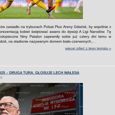
ów zasiadło na trybunach Polsat Plus Areny Gdańsk, by wspólnie z
eprezentacją kobiet świętować awans do dywizji A Ligi Narodów. Tę
odopieczne Niny Patalon zapewniły sobie już cztery dni temu w
a dziś, na stadionie nazywanym domem biało-czerwonych,...
więcej zdjęć z tego tematu »
25 – DRUGA TURA. GŁOSUJE LECH WAŁĘSA
25