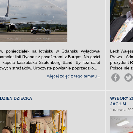
 w poniedziałek na lotnisku w Gdańsku wylądował
Lech Wałęsa
samolot linii Ryanair z pasażerami z Burgas. Na gości
Prawa i Adm
i kapela kaszubska Szutenberg Band. Był też salut
prezydent R
wych strażaków. Uroczyste powitanie poprzedziło...
Polsce nie 
więcej zdjęć z tego tematu »
DZIEŃ DZIECKA
WYBORY 2
JACHIM
1 czerwca 20