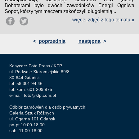
Bohaterami było dwóch zawodników Energi Ogniwa
Sopot, którzy tym meczem zakończyli długoletnią...
więcej zdjęć z tego tematu »
<
poprzednia
następna
>
Kosycarz Foto Press /
KFP
ul. Podwale Staromiejskie 89/8
80-844 Gdańsk
tel. 58 301 94 46
tel. kom. 601 209 975
e-mail:
foto@kfp.com.pl
Odbiór zamówień dla osób prywatnych:
Galeria Sztuk Różnych
ul. Ogarna 101 Gdańsk
pn-pt 10:00-18:00
sob. 11:00-18:00