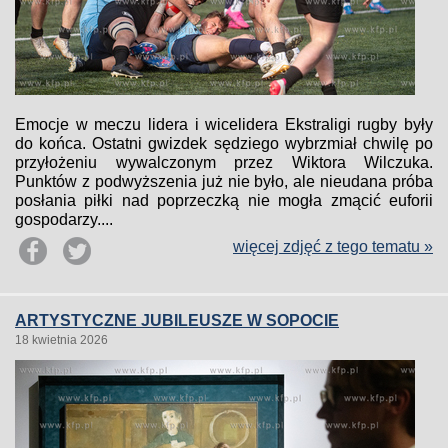
Emocje w meczu lidera i wicelidera Ekstraligi rugby były
do końca. Ostatni gwizdek sędziego wybrzmiał chwilę po
przyłożeniu wywalczonym przez Wiktora Wilczuka.
Punktów z podwyższenia już nie było, ale nieudana próba
posłania piłki nad poprzeczką nie mogła zmącić euforii
gospodarzy....
więcej zdjęć z tego tematu »
ARTYSTYCZNE JUBILEUSZE W SOPOCIE
18 kwietnia 2026