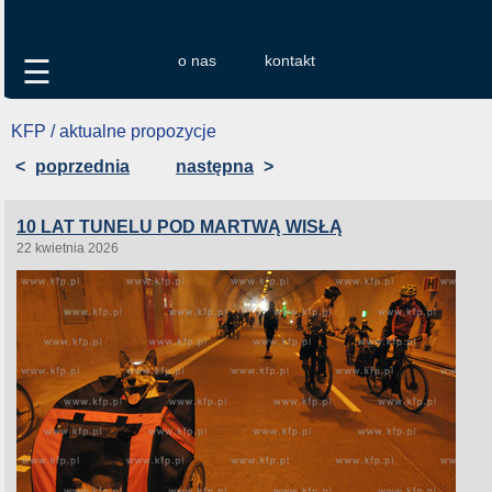
o nas
kontakt
☰
KFP / aktualne propozycje
<
poprzednia
następna
>
10 LAT TUNELU POD MARTWĄ WISŁĄ
22 kwietnia 2026