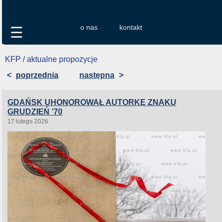
o nas
kontakt
☰
KFP / aktualne propozycje
<
poprzednia
następna
>
GDAŃSK UHONOROWAŁ AUTORKĘ ZNAKU
GRUDZIEŃ ’70
17 lutego 2026