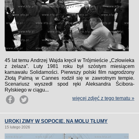
45 lat temu Andrzej Wajda kręcił w Trójmieście „Człowieka
z żelaza”. Luty 1981 roku był szóstym miesiącem
karnawału Solidarności. Pierwszy polski film nagrodzony
Złotą Palmą w Cannes rodził się w zawrotnym tempie.
Scenariusz wyszedł spod ręki Aleksandra Ścibora-
Rylskiego w ciągu...
więcej zdjęć z tego tematu »
UROKI ZIMY W SOPOCIE. NA MOLU TŁUMY
15 lutego 2026