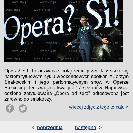
Opera? Si!. To oczywiste połączenie przed laty stało się
hasłem tytułowym cyklu weekendowych spotkań z Jerzym
Snakowskim i jego performatywnym show w Operze
Bałtyckiej. Ten związek trwa już 17 sezonów. Najnowsza
odsłona zatytułowana „Opera od zera” adresowana jest
zarówno do smakoszy...
więcej zdjęć z tego tematu »
<
poprzednia
następna
>