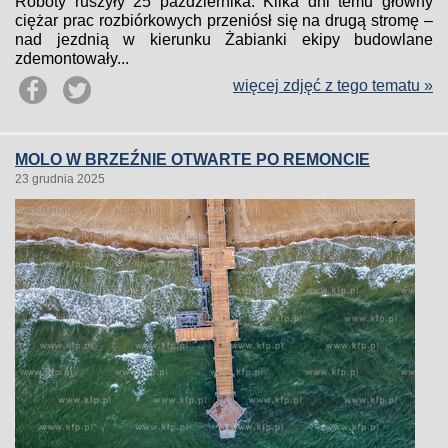
Roboty ruszyły 25 października. Kilka dni temu główny
ciężar prac rozbiórkowych przeniósł się na drugą stromę –
nad jezdnią w kierunku Żabianki ekipy budowlane
zdemontowały...
więcej zdjęć z tego tematu »
MOLO W BRZEŹNIE OTWARTE PO REMONCIE
23 grudnia 2025