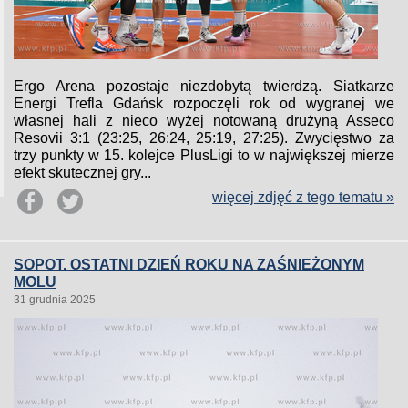
Ergo Arena pozostaje niezdobytą twierdzą. Siatkarze
Energi Trefla Gdańsk rozpoczęli rok od wygranej we
własnej hali z nieco wyżej notowaną drużyną Asseco
Resovii 3:1 (23:25, 26:24, 25:19, 27:25). Zwycięstwo za
trzy punkty w 15. kolejce PlusLigi to w największej mierze
efekt skutecznej gry...
więcej zdjęć z tego tematu »
SOPOT. OSTATNI DZIEŃ ROKU NA ZAŚNIEŻONYM
MOLU
31 grudnia 2025