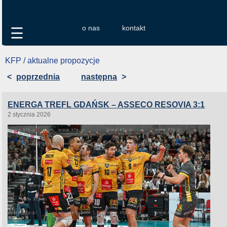
o nas
kontakt
☰
KFP / aktualne propozycje
<
poprzednia
następna
>
ENERGA TREFL GDAŃSK – ASSECO RESOVIA 3:1
2 stycznia 2026