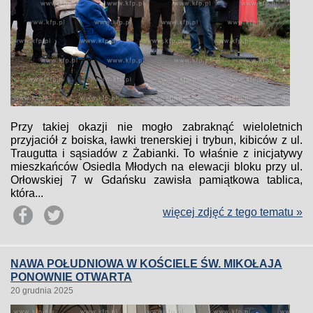
Przy takiej okazji nie mogło zabraknąć wieloletnich
przyjaciół z boiska, ławki trenerskiej i trybun, kibiców z ul.
Traugutta i sąsiadów z Żabianki. To właśnie z inicjatywy
mieszkańców Osiedla Młodych na elewacji bloku przy ul.
Orłowskiej 7 w Gdańsku zawisła pamiątkowa tablica,
która...
więcej zdjęć z tego tematu »
NAWA POŁUDNIOWA W KOŚCIELE ŚW. MIKOŁAJA
PONOWNIE OTWARTA
20 grudnia 2025