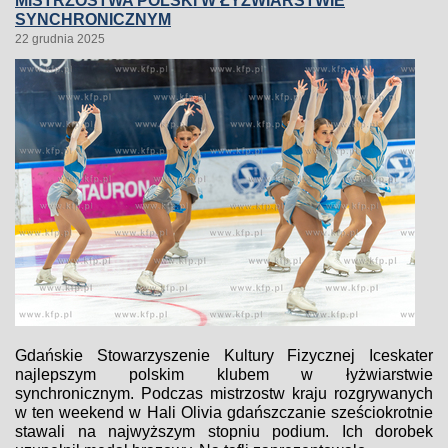
MISTRZOSTWA POLSKI W ŁYŻWIARSTWIE
SYNCHRONICZNYM
22 grudnia 2025
Gdańskie Stowarzyszenie Kultury Fizycznej Iceskater
najlepszym polskim klubem w łyżwiarstwie
synchronicznym. Podczas mistrzostw kraju rozgrywanych
w ten weekend w Hali Olivia gdańszczanie sześciokrotnie
stawali na najwyższym stopniu podium. Ich dorobek