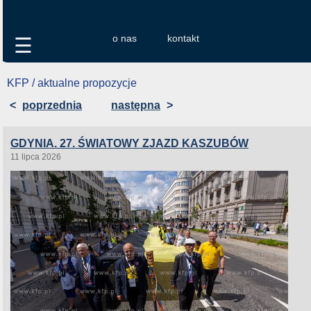
o nas
kontakt
☰
KFP / aktualne propozycje
<
poprzednia
następna
>
GDYNIA. 27. ŚWIATOWY ZJAZD KASZUBÓW
11 lipca 2026