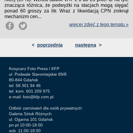
znacząca różnica, że podwyżki na stacjach mogą sięgać
ponad 60 groszy za litr. Wraz z likwidacją CPN zniknął
mechanizm cen...
więcej zdjęć z tego tematu »
<
poprzednia
następna
>
Kosycarz Foto Press /
KFP
ul. Podwale Staromiejskie 89/8
80-844 Gdańsk
tel. 58 301 94 46
tel. kom. 601 209 975
e-mail:
foto@kfp.com.pl
Odbiór zamówień dla osób prywatnych:
Galeria Sztuk Różnych
ul. Ogarna 101 Gdańsk
pn-pt 10:00-18:00
sob. 11:00-18:00