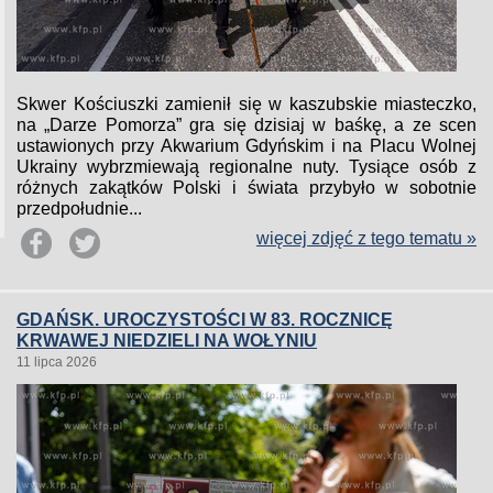
Skwer Kościuszki zamienił się w kaszubskie miasteczko,
na „Darze Pomorza” gra się dzisiaj w baśkę, a ze scen
ustawionych przy Akwarium Gdyńskim i na Placu Wolnej
Ukrainy wybrzmiewają regionalne nuty. Tysiące osób z
różnych zakątków Polski i świata przybyło w sobotnie
przedpołudnie...
więcej zdjęć z tego tematu »
GDAŃSK. UROCZYSTOŚCI W 83. ROCZNICĘ
KRWAWEJ NIEDZIELI NA WOŁYNIU
11 lipca 2026