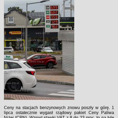
Ceny na stacjach benzynowych znowu poszły w górę. 1
lipca ostatecznie wygasł rządowy pakiet Ceny Paliwa
Niżej (CPN). Wzrost stawki VAT z 8 do 23 proc. to na tyle