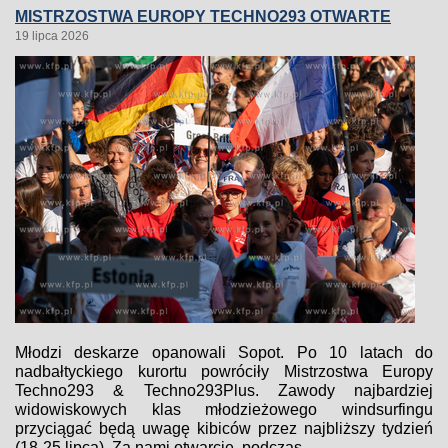
MISTRZOSTWA EUROPY TECHNO293 OTWARTE
19 lipca 2026
Młodzi deskarze opanowali Sopot. Po 10 latach do
nadbałtyckiego kurortu powróciły Mistrzostwa Europy
Techno293 & Techno293Plus. Zawody najbardziej
widowiskowych klas młodzieżowego windsurfingu
przyciągać będą uwagę kibiców przez najbliższy tydzień
(18-25 lipca). Za nami otwarcie, podczas...