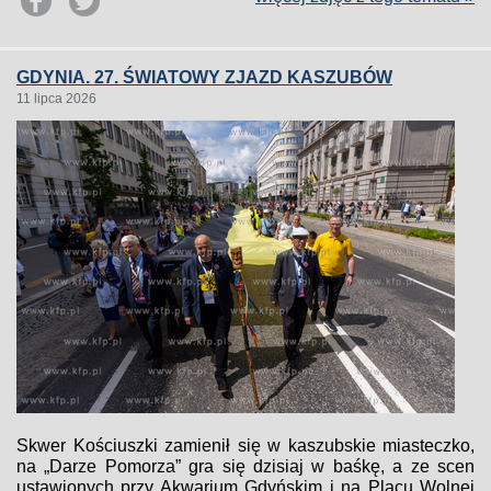
GDYNIA. 27. ŚWIATOWY ZJAZD KASZUBÓW
11 lipca 2026
Skwer Kościuszki zamienił się w kaszubskie miasteczko,
na „Darze Pomorza” gra się dzisiaj w baśkę, a ze scen
ustawionych przy Akwarium Gdyńskim i na Placu Wolnej