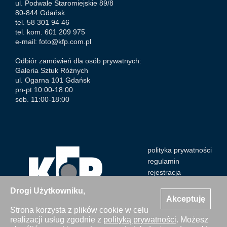
ul. Podwale Staromiejskie 89/8
80-844 Gdańsk
tel. 58 301 94 46
tel. kom. 601 209 975
e-mail:
foto@kfp.com.pl
Odbiór zamówień dla osób prywatnych:
Galeria Sztuk Różnych
ul. Ogarna 101 Gdańsk
pn-pt 10:00-18:00
sob. 11:00-18:00
polityka prywatności
regulamin
rejestracja
Drogi Użytkowniku,
Akceptuję
Strona korzysta z plików cookie w celu
realizacji usług zgodnie z
polityką prywatności
. Możesz
Wszystkie zdjęcia Agencji Kosycarz Foto Press/KFP są