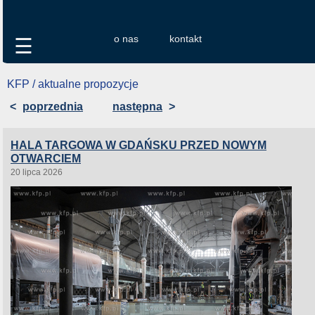
o nas
kontakt
☰
KFP / aktualne propozycje
<
poprzednia
następna
>
HALA TARGOWA W GDAŃSKU PRZED NOWYM
OTWARCIEM
20 lipca 2026