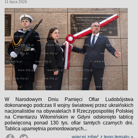
11 lipca 2026
W Narodowym Dniu Pamięci Ofiar Ludobójstwa
dokonanego podczas II wojny światowej przez ukraińskich
nacjonalistów na obywatelach II Rzeczypospolitej Polskiej
na Cmentarzu Witomińskim w Gdyni odsłonięto tablicę
poświęconą ponad 130 tys. ofiar tamtych czarnych dni.
Tablica upamiętnia pomordowanych...
więcej zdjęć z tego tematu »