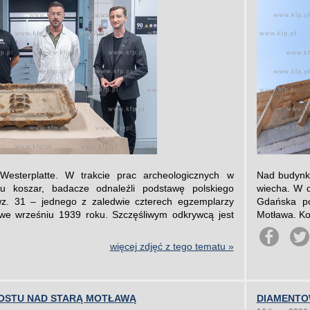
Westerplatte. W trakcie prac archeologicznych w
Nad budynki
u koszar, badacze odnaleźli podstawę polskiego
wiecha. W 
z. 31 – jednego z zaledwie czterech egzemplarzy
Gdańska po
e wrześniu 1939 roku. Szczęśliwym odkrywcą jest
Motława. Kos
więcej zdjęć z tego tematu »
OSTU NAD STARĄ MOTŁAWĄ
DIAMENTO