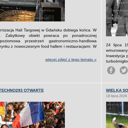
ernizacja Hali Targowej w Gdańsku dobiega końca. W
cie. Zabytkowy obiekt powraca po ponadrocznej
poziomowa przestrzeń gastronomiczno-handlowa
24 lipca 1
 rynku z nowoczesnym food hallem i restauracjami. W
wmurowany 
Inwestycja 
więcej zdjęć z tego tematu »
turbośmigłowe
TECHNO293 OTWARTE
WIELKA SO
18 lipca 2026