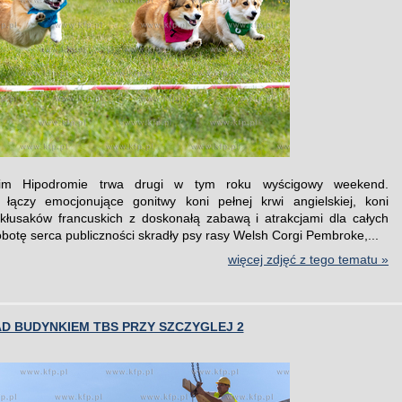
im Hipodromie trwa drugi w tym roku wyścigowy weekend.
 łączy emocjonujące gonitwy koni pełnej krwi angielskiej, koni
 kłusaków francuskich z doskonałą zabawą i atrakcjami dla całych
obotę serca publiczności skradły psy rasy Welsh Corgi Pembroke,...
więcej zdjęć z tego tematu »
D BUDYNKIEM TBS PRZY SZCZYGLEJ 2