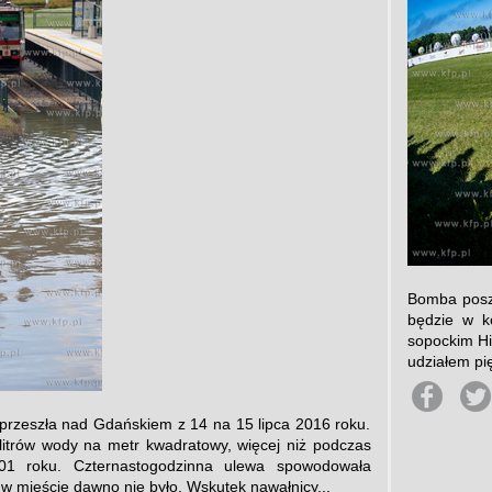
Bomba poszł
będzie w k
sopockim Hi
udziałem pię
a przeszła nad Gdańskiem z 14 na 15 lipca 2016 roku.
itrów wody na metr kwadratowy, więcej niż podczas
01 roku. Czternastogodzinna ulewa spowodowała
h w mieście dawno nie było. Wskutek nawałnicy...