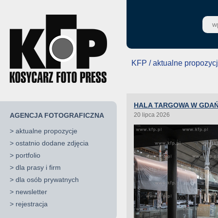
KFP / aktualne propozyc
HALA TARGOWA W GDA
AGENCJA FOTOGRAFICZNA
20 lipca 2026
>
aktualne propozycje
>
ostatnio dodane zdjęcia
>
portfolio
>
dla prasy i firm
>
dla osób prywatnych
>
newsletter
>
rejestracja