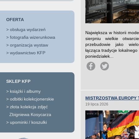
OFERTA
>
obsługa wydarzeń
Największa w historii mod
>
fotografia wizerunkowa
sierpniu wielkie otwar
przebudowie jako wielo
>
organizacja wystaw
łącząca tradycje lokalnego
>
wydawnictwo KFP
poniedziałek...
SKLEP KFP
>
książki i albumy
MISTRZOSTWA EUROPY 
>
odbitki kolekcjonerskie
19 lipca 2026
>
złota kolekcja zdjęć
Zbigniewa Kosycarza
>
upominki / koszulki