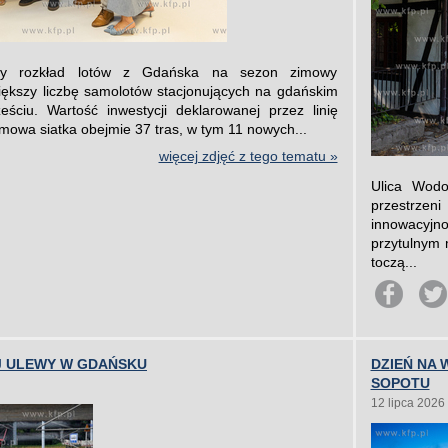
owy rozkład lotów z Gdańska na sezon zimowy
ększy liczbę samolotów stacjonujących na gdańskim
eściu. Wartość inwestycji deklarowanej przez linię
mowa siatka obejmie 37 tras, w tym 11 nowych...
więcej zdjęć z tego tematu »
Ulica Wodo
przestrzen
innowacyjn
przytulnym 
toczą...
J ULEWY W GDAŃSKU
DZIEŃ NA
SOPOTU
12 lipca 2026