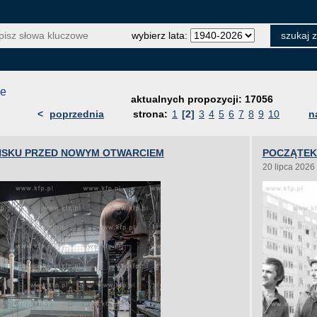
wybierz lata:
je
aktualnych propozycji: 17056
<
poprzednia
strona:
1
[2]
3
4
5
6
7
8
9
10
n
ŃSKU PRZED NOWYM OTWARCIEM
POCZĄTEK 
20 lipca 2026