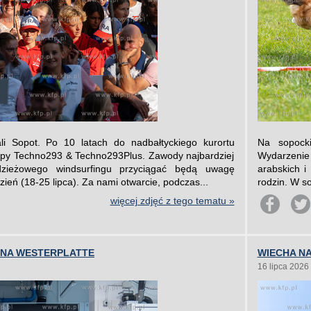
i Sopot. Po 10 latach do nadbałtyckiego kurortu
Na sopock
opy Techno293 & Techno293Plus. Zawody najbardziej
Wydarzenie
dzieżowego windsurfingu przyciągać będą uwagę
arabskich i
dzień (18-25 lipca). Za nami otwarcie, podczas...
rodzin. W s
więcej zdjęć z tego tematu »
 NA WESTERPLATTE
WIECHA NA
16 lipca 2026