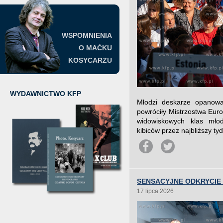
WSPOMNIENIA
O MAĆKU
KOSYCARZU
WYDAWNICTWO KFP
Młodzi deskarze opanowal
powróciły Mistrzostwa Eur
widowiskowych klas mło
kibiców przez najbliższy ty
SENSACYJNE ODKRYCIE
17 lipca 2026