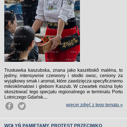
Truskawka kaszubska, znana jako kaszëbskô malëna, to
jędrny, intensywnie czerwony i słodki owoc, ceniony za
wyjątkowy smak i aromat, które zawdzięcza specyficznemu
mikroklimatowi i glebom Kaszub. W czwartek można było
skosztować tego specjału regionalnego w terminalu Portu
Lotniczego Gdańsk....
więcej zdjęć z tego tematu »
WOŁYŃ PAMIĘTAMY. PROTEST PRZECIWKO