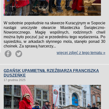
W sobotnie popołudnie na skwerze Kuracyjnym w Sopocie
nastąpi uroczyste otwarcie Miasteczka Świąteczno-
Noworocznego. Magię wspólnych, rodzinnych chwil
można było poczuć już w przededniu tego wydarzenia. Po
sąsiedzku, w arkadach słynnego mola, stanęło ponad 30
choinek. Za sprawą harcerzy...
więcej zdjęć z tego tematu »
GDAŃSK UPAMIĘTNIŁ RZEŹBIARZA FRANCISZKA
DUSZEŃKĘ
17 grudnia 2025