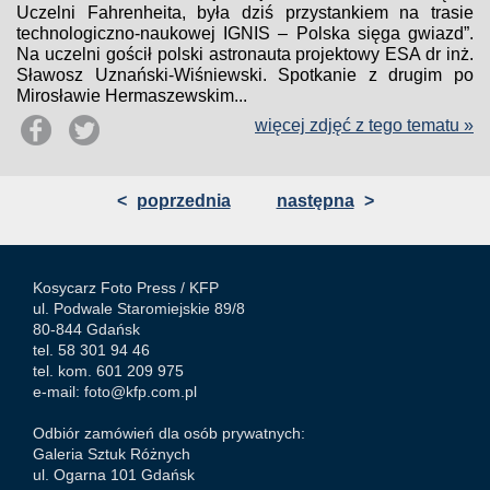
Uczelni Fahrenheita, była dziś przystankiem na trasie
technologiczno-naukowej IGNIS – Polska sięga gwiazd”.
Na uczelni gościł polski astronauta projektowy ESA dr inż.
Sławosz Uznański-Wiśniewski. Spotkanie z drugim po
Mirosławie Hermaszewskim...
więcej zdjęć z tego tematu »
<
poprzednia
następna
>
Kosycarz Foto Press /
KFP
ul. Podwale Staromiejskie 89/8
80-844 Gdańsk
tel. 58 301 94 46
tel. kom. 601 209 975
e-mail:
foto@kfp.com.pl
Odbiór zamówień dla osób prywatnych:
Galeria Sztuk Różnych
ul. Ogarna 101 Gdańsk