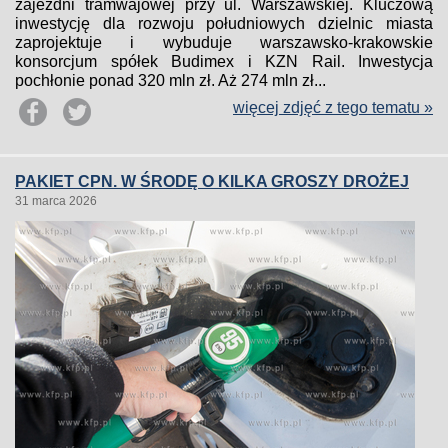
zajezdni tramwajowej przy ul. Warszawskiej. Kluczową
inwestycję dla rozwoju południowych dzielnic miasta
zaprojektuje i wybuduje warszawsko-krakowskie
konsorcjum spółek Budimex i KZN Rail. Inwestycja
pochłonie ponad 320 mln zł. Aż 274 mln zł...
więcej zdjęć z tego tematu »
PAKIET CPN. W ŚRODĘ O KILKA GROSZY DROŻEJ
31 marca 2026