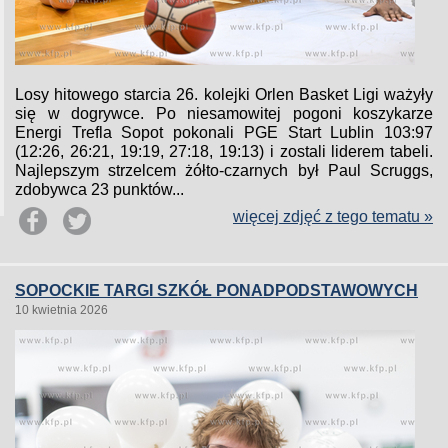
Losy hitowego starcia 26. kolejki Orlen Basket Ligi ważyły
się w dogrywce. Po niesamowitej pogoni koszykarze
Energi Trefla Sopot pokonali PGE Start Lublin 103:97
(12:26, 26:21, 19:19, 27:18, 19:13) i zostali liderem tabeli.
Najlepszym strzelcem żółto-czarnych był Paul Scruggs,
zdobywca 23 punktów...
więcej zdjęć z tego tematu »
SOPOCKIE TARGI SZKÓŁ PONADPODSTAWOWYCH
10 kwietnia 2026