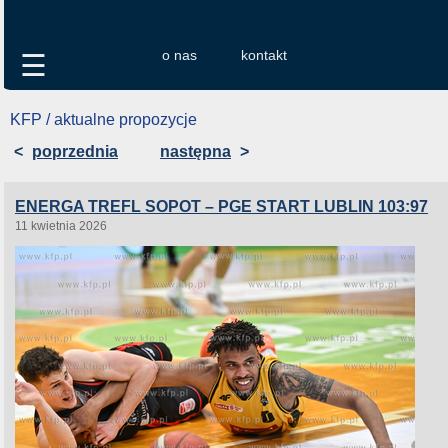
o nas
kontakt
☰
KFP / aktualne propozycje
<
poprzednia
następna
>
ENERGA TREFL SOPOT – PGE START LUBLIN 103:97
11 kwietnia 2026