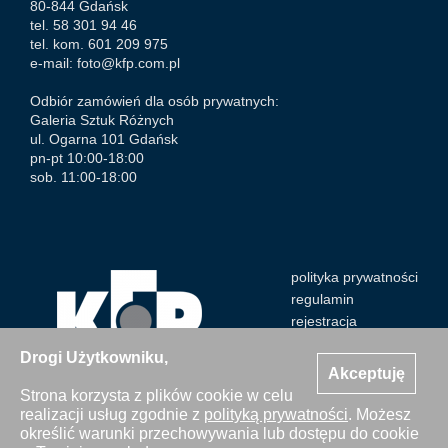
80-844 Gdańsk
tel. 58 301 94 46
tel. kom. 601 209 975
e-mail:
foto@kfp.com.pl
Odbiór zamówień dla osób prywatnych:
Galeria Sztuk Różnych
ul. Ogarna 101 Gdańsk
pn-pt 10:00-18:00
sob. 11:00-18:00
polityka prywatności
regulamin
rejestracja
Drogi Użytkowniku,
Akceptuję
Strona korzysta z plików cookie w celu
realizacji usług zgodnie z
polityką prywatności
. Możesz
Wszystkie zdjęcia Agencji Kosycarz Foto Press/KFP są
określić warunki przechowywania lub dostępu do cookie
chronione prawem autorskim. Publikacja i kopiowanie bez