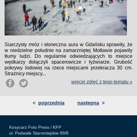
Siarczysty mróz i słoneczna aura w Gdańsku sprawiły, że
w niedzielne południe na zamarzniętej Motławie pojawiły
tłumy ludzi. Do regularnie odwiedzających to miejsce
wędkarzy dołączyli spacerowicze i łyżwiarze. Grubość
pokrywy lodowej na rzece miejscami przekracza 30 cm.
Strażnicy miejscy...
więcej zdjęć z tego tematu »
<
poprzednia
następna
>
Kosycarz Foto Press /
KFP
ul. Podwale Staromiejskie 89/8