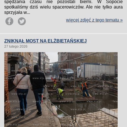
spędzania czasu nie pozostali bierni. W Sopocie
spotkaliśmy dziś wielu spacerowiczów. Ale nie tylko aura
sprzyjała w...
więcej zdjęć z tego tematu »
ZNIKNĄŁ MOST NA ELŻBIETAŃSKIEJ
27 lutego 2026