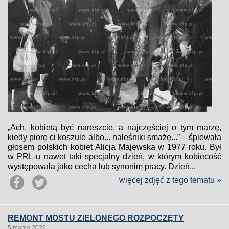
„Ach, kobietą być nareszcie, a najczęściej o tym marzę,
kiedy piorę ci koszule albo... naleśniki smażę...” – śpiewała
głosem polskich kobiet Alicja Majewska w 1977 roku. Był
w PRL-u nawet taki specjalny dzień, w którym kobiecość
występowała jako cecha lub synonim pracy. Dzień...
więcej zdjęć z tego tematu »
REMONT MOSTU ZIELONEGO ROZPOCZĘTY
5 marca 2026