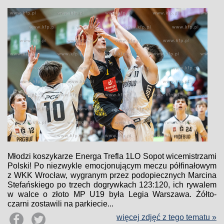
Młodzi koszykarze Energa Trefla 1LO Sopot wicemistrzami
Polski! Po niezwykle emocjonującym meczu półfinałowym
z WKK Wrocław, wygranym przez podopiecznych Marcina
Stefańskiego po trzech dogrywkach 123:120, ich rywalem
w walce o złoto MP U19 była Legia Warszawa. Żółto-
czarni zostawili na parkiecie...
więcej zdjęć z tego tematu »