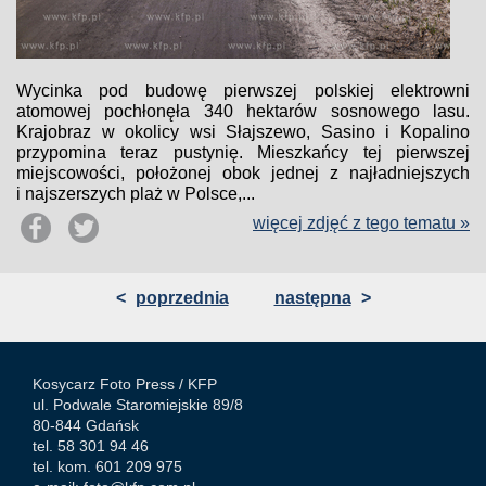
Wycinka pod budowę pierwszej polskiej elektrowni
atomowej pochłonęła 340 hektarów sosnowego lasu.
Krajobraz w okolicy wsi Słajszewo, Sasino i Kopalino
przypomina teraz pustynię. Mieszkańcy tej pierwszej
miejscowości, położonej obok jednej z najładniejszych
i najszerszych plaż w Polsce,...
więcej zdjęć z tego tematu »
<
poprzednia
następna
>
Kosycarz Foto Press /
KFP
ul. Podwale Staromiejskie 89/8
80-844 Gdańsk
tel. 58 301 94 46
tel. kom. 601 209 975