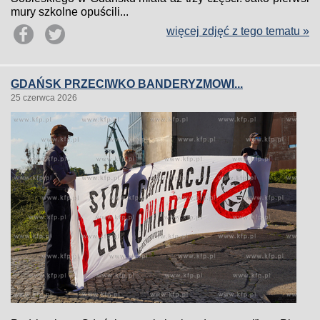
mury szkolne opuścili...
więcej zdjęć z tego tematu »
GDAŃSK PRZECIWKO BANDERYZMOWI...
25 czerwca 2026