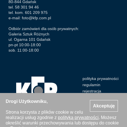
80-844 Gdańsk
tel. 58 301 94 46
tel. kom. 601 209 975
e-mail:
foto@kfp.com.pl
Odbiór zamówień dla osób prywatnych:
Galeria Sztuk Różnych
ul. Ogarna 101 Gdańsk
pn-pt 10:00-18:00
sob. 11:00-18:00
polityka prywatności
regulamin
rejestracja
Drogi Użytkowniku,
Akceptuję
Strona korzysta z plików cookie w celu
realizacji usług zgodnie z
polityką prywatności
. Możesz
Wszystkie zdjęcia Agencji Kosycarz Foto Press/KFP są
określić warunki przechowywania lub dostępu do cookie
chronione prawem autorskim. Publikacja i kopiowanie bez