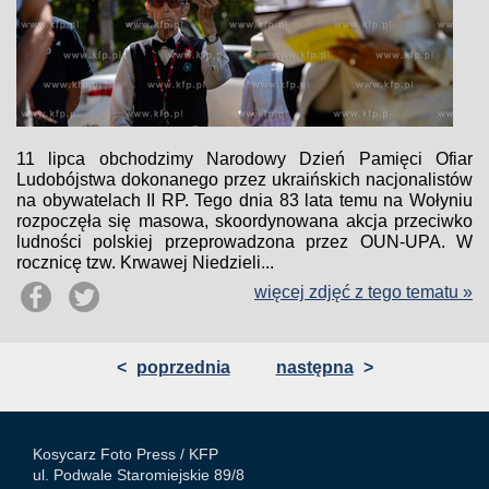
11 lipca obchodzimy Narodowy Dzień Pamięci Ofiar
Ludobójstwa dokonanego przez ukraińskich nacjonalistów
na obywatelach II RP. Tego dnia 83 lata temu na Wołyniu
rozpoczęła się masowa, skoordynowana akcja przeciwko
ludności polskiej przeprowadzona przez OUN-UPA. W
rocznicę tzw. Krwawej Niedzieli...
więcej zdjęć z tego tematu »
<
poprzednia
następna
>
Kosycarz Foto Press /
KFP
ul. Podwale Staromiejskie 89/8