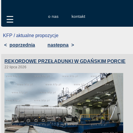
o nas
kontakt
☰
KFP / aktualne propozycje
<
poprzednia
następna
>
REKORDOWE PRZEŁADUNKI W GDAŃSKIM PORCIE
22 lipca 2026