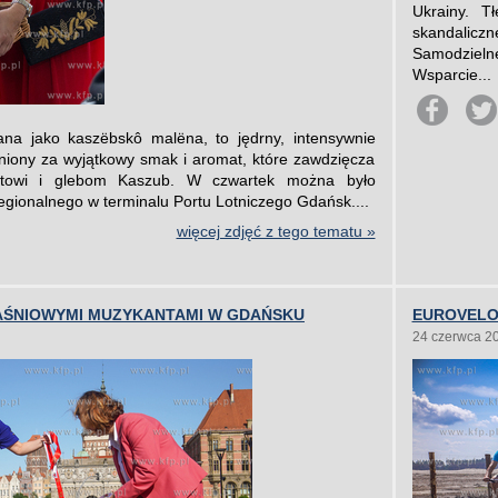
Ukrainy. T
skandalic
Samodzielne
Wsparcie...
na jako kaszëbskô malëna, to jędrny, intensywnie
eniony za wyjątkowy smak i aromat, które zawdzięcza
matowi i glebom Kaszub. W czwartek można było
egionalnego w terminalu Portu Lotniczego Gdańsk....
więcej zdjęć z tego tematu »
AŚNIOWYMI MUZYKANTAMI W GDAŃSKU
EUROVELO 
24 czerwca 2