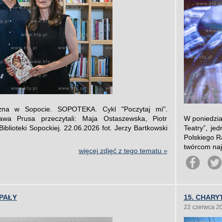
iczna w Sopocie. SOPOTEKA. Cykl "Poczytaj mi".
ława Prusa przeczytali: Maja Ostaszewska, Piotr
W poniedzia
iblioteki Sopockiej. 22.06.2026 fot. Jerzy Bartkowski
Teatry”, je
Polskiego R
twórcom najl
więcej zdjęć z tego tematu »
UPAŁY
15. CHAR
22 czerwca 2