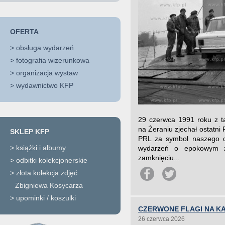
OFERTA
>
obsługa wydarzeń
>
fotografia wizerunkowa
>
organizacja wystaw
>
wydawnictwo KFP
29 czerwca 1991 roku z 
na Żeraniu zjechał ostatn
SKLEP KFP
PRL za symbol naszego do
>
książki i albumy
wydarzeń o epokowym z
zamknięciu...
>
odbitki kolekcjonerskie
>
złota kolekcja zdjęć
Zbigniewa Kosycarza
>
upominki / koszulki
CZERWONE FLAGI NA KĄ
26 czerwca 2026