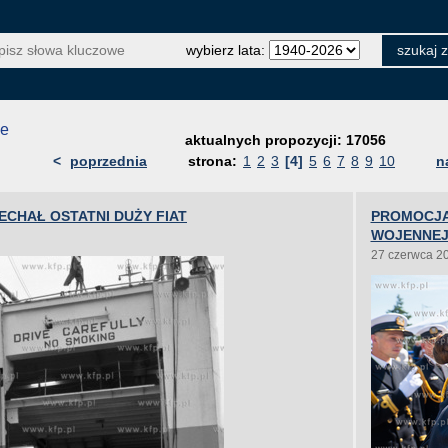
wybierz lata:
je
aktualnych propozycji: 17056
<
poprzednia
strona:
1
2
3
[4]
5
6
7
8
9
10
n
ECHAŁ OSTATNI DUŻY FIAT
PROMOCJA
WOJENNEJ
27 czerwca 2