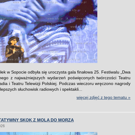
łek w Sopocie odbyła się uroczysta gala finałowa 25. Festiwalu „Dwa
dnego z najważniejszych wydarzeń poświęconych twórczości Teatru
adia i Teatru Telewizji Polskiej. Podczas wieczoru wręczono nagrody
epszych słuchowisk radiowych i spektakli...
więcej zdjęć z tego tematu »
YTATYWNY SKOK Z MOLA DO MORZA
026