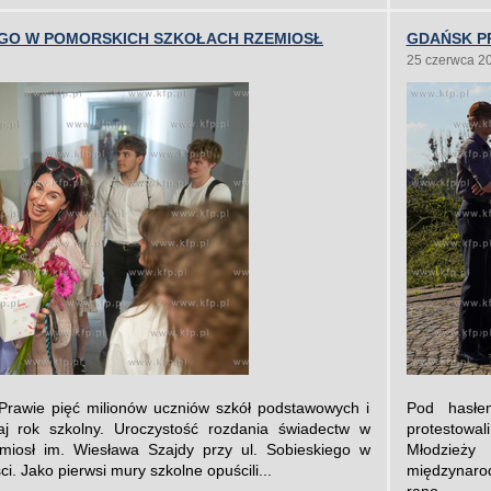
GO W POMORSKICH SZKOŁACH RZEMIOSŁ
GDAŃSK P
25 czerwca 2
Prawie pięć milionów uczniów szkół podstawowych i
Pod hasłe
iaj rok szkolny. Uroczystość rozdania świadectw w
protestowal
iosł im. Wiesława Szajdy przy ul. Sobieskiego w
Młodzieży
i. Jako pierwsi mury szkolne opuścili...
międzynaro