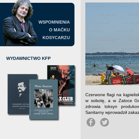
WSPOMNIENIA
O MAĆKU
KOSYCARZU
WYDAWNICTWO KFP
Czerwone flagi na kąpieli
w sobotę, a w Zatoce Gda
zdrowia toksyn produkow
Sanitarny wprowadził zaka