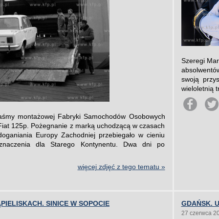
Szeregi Mar
absolwentó
swoją przy
wieloletnią 
taśmy montażowej Fabryki Samochodów Osobowych
i Fiat 125p. Pożegnanie z marką uchodzącą w czasach
ganiania Europy Zachodniej przebiegało w cieniu
naczenia dla Starego Kontynentu. Dwa dni po
więcej zdjęć z tego tematu »
PIELISKACH. SINICE W SOPOCIE
GDAŃSK. 
27 czerwca 2