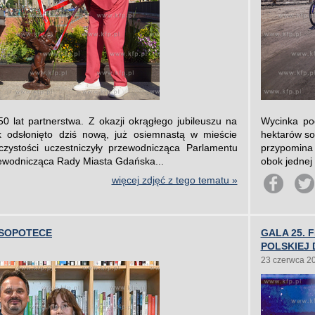
0 lat partnerstwa. Z okazji okrągłego jubileuszu na
Wycinka po
 odsłonięto dziś nową, już osiemnastą w mieście
hektarów so
czystości uczestniczyły przewodnicząca Parlamentu
przypomina 
zewodnicząca Rady Miasta Gdańska...
obok jednej 
więcej zdjęć z tego tematu »
 SOPOTECE
GALA 25. 
POLSKIEJ 
23 czerwca 2