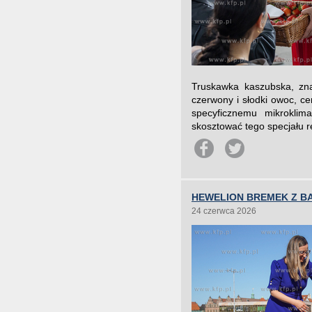
Truskawka kaszubska, zna
czerwony i słodki owoc, c
specyficznemu mikrokli
skosztować tego specjału r
HEWELION BREMEK Z B
24 czerwca 2026