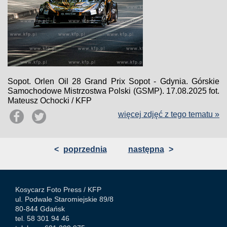
Sopot. Orlen Oil 28 Grand Prix Sopot - Gdynia. Górskie
Samochodowe Mistrzostwa Polski (GSMP). 17.08.2025 fot.
Mateusz Ochocki / KFP
więcej zdjęć z tego tematu »
<
poprzednia
następna
>
Kosycarz Foto Press /
KFP
ul. Podwale Staromiejskie 89/8
80-844 Gdańsk
tel. 58 301 94 46