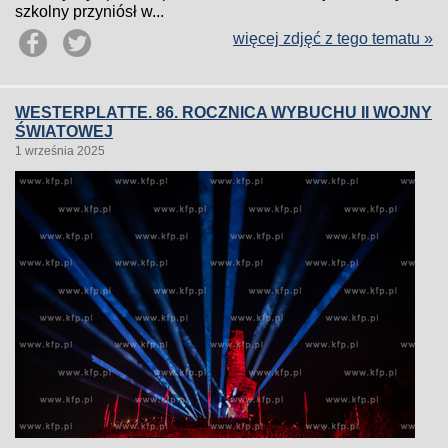
szkolny przyniósł w...
więcej zdjęć z tego tematu »
WESTERPLATTE. 86. ROCZNICA WYBUCHU II WOJNY
ŚWIATOWEJ
1 września 2025