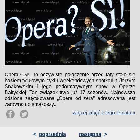
Opera? Si!. To oczywiste połączenie przed laty stało się
hasłem tytułowym cyklu weekendowych spotkań z Jerzym
Snakowskim i jego performatywnym show w Operze
Bałtyckiej. Ten związek trwa już 17 sezonów. Najnowsza
odsłona zatytułowana „Opera od zera” adresowana jest
zarówno do smakoszy...
więcej zdjęć z tego tematu »
<
poprzednia
następna
>