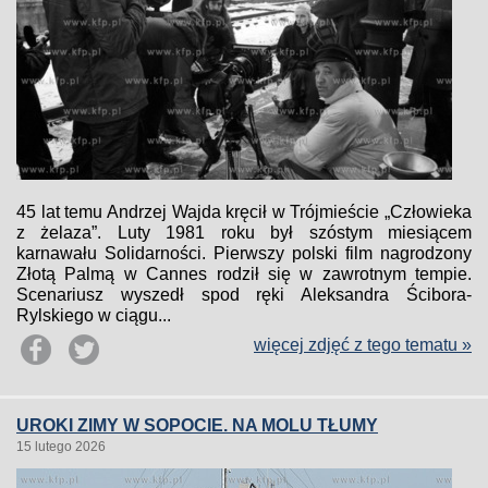
45 lat temu Andrzej Wajda kręcił w Trójmieście „Człowieka
z żelaza”. Luty 1981 roku był szóstym miesiącem
karnawału Solidarności. Pierwszy polski film nagrodzony
Złotą Palmą w Cannes rodził się w zawrotnym tempie.
Scenariusz wyszedł spod ręki Aleksandra Ścibora-
Rylskiego w ciągu...
więcej zdjęć z tego tematu »
UROKI ZIMY W SOPOCIE. NA MOLU TŁUMY
15 lutego 2026