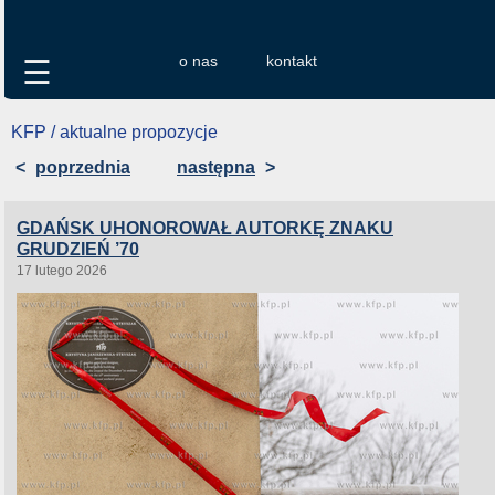
o nas
kontakt
☰
KFP / aktualne propozycje
<
poprzednia
następna
>
GDAŃSK UHONOROWAŁ AUTORKĘ ZNAKU
GRUDZIEŃ ’70
17 lutego 2026