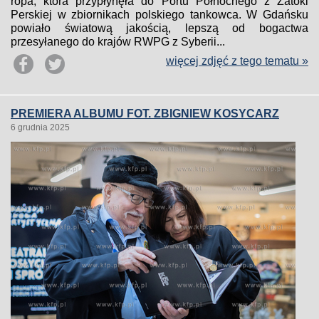
ropa, która przypłynęła do Portu Północnego z Zatoki
Perskiej w zbiornikach polskiego tankowca. W Gdańsku
powiało światową jakością, lepszą od bogactwa
przesyłanego do krajów RWPG z Syberii...
więcej zdjęć z tego tematu »
PREMIERA ALBUMU FOT. ZBIGNIEW KOSYCARZ
6 grudnia 2025