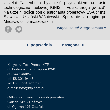
Uczelni Fahrenheita, była dziś przystankiem na trasie
technologiczno-naukowej IGNIS – Polska sięga gwiazd”.
Na uczelni gościł polski astronauta projektowy ESA dr inż.
Sławosz Uznański-Wiśniewski. Spotkanie z drugim po
Mirosławie Hermaszewskim...
więcej zdjęć z tego tematu »
<
poprzednia
następna
>
Kosycarz Foto Press /
KFP
ul. Podwale Staromiejskie 89/8
80-844 Gdańsk
tel. 58 301 94 46
tel. kom. 601 209 975
e-mail:
foto@kfp.com.pl
Odbiór zamówień dla osób prywatnych:
Galeria Sztuk Różnych
ul. Ogarna 101 Gdańsk