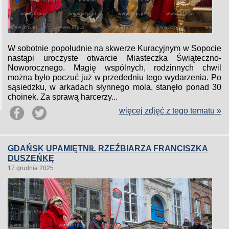
W sobotnie popołudnie na skwerze Kuracyjnym w Sopocie
nastąpi uroczyste otwarcie Miasteczka Świąteczno-
Noworocznego. Magię wspólnych, rodzinnych chwil
można było poczuć już w przededniu tego wydarzenia. Po
sąsiedzku, w arkadach słynnego mola, stanęło ponad 30
choinek. Za sprawą harcerzy...
więcej zdjęć z tego tematu »
GDAŃSK UPAMIĘTNIŁ RZEŹBIARZA FRANCISZKA
DUSZEŃKĘ
17 grudnia 2025