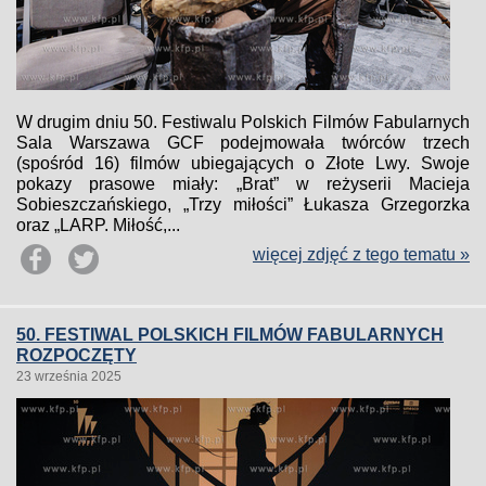
W drugim dniu 50. Festiwalu Polskich Filmów Fabularnych
Sala Warszawa GCF podejmowała twórców trzech
(spośród 16) filmów ubiegających o Złote Lwy. Swoje
pokazy prasowe miały: „Brat” w reżyserii Macieja
Sobieszczańskiego, „Trzy miłości” Łukasza Grzegorzka
oraz „LARP. Miłość,...
więcej zdjęć z tego tematu »
50. FESTIWAL POLSKICH FILMÓW FABULARNYCH
ROZPOCZĘTY
23 września 2025