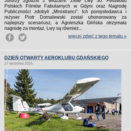
Jurorzy zgodzili z widzami. Złote Lwy 50. Festiwalu
Polskich Filmów Fabularnych w Gdyni oraz Nagrodę
Publiczności zdobyli „Ministranci”. Ich pomysłodawca i
reżyser Piotr Domalewski został uhonorowany za
najlepszy scenariusz, a Agnieszka Glińska otrzymała
nagrodę za montaż. Lwy są również...
więcej zdjęć z tego tematu »
DZIEŃ OTWARTY AEROKLUBU GDAŃSKIEGO
27 września 2025