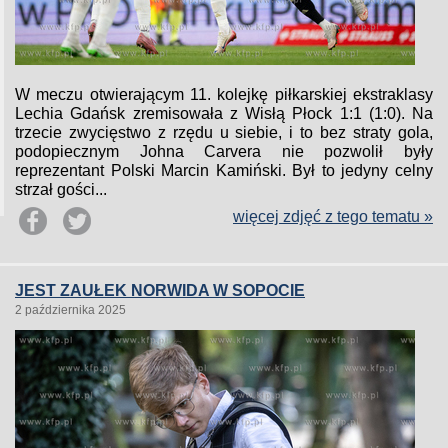
W meczu otwierającym 11. kolejkę piłkarskiej ekstraklasy
Lechia Gdańsk zremisowała z Wisłą Płock 1:1 (1:0). Na
trzecie zwycięstwo z rzędu u siebie, i to bez straty gola,
podopiecznym Johna Carvera nie pozwolił były
reprezentant Polski Marcin Kamiński. Był to jedyny celny
strzał gości...
więcej zdjęć z tego tematu »
JEST ZAUŁEK NORWIDA W SOPOCIE
2 października 2025