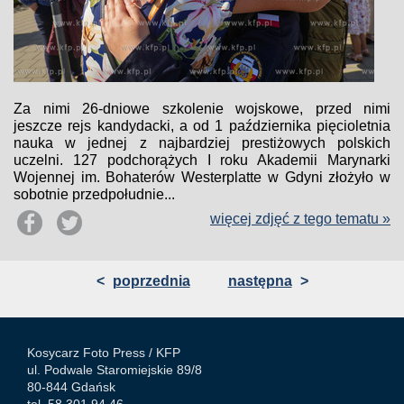
Za nimi 26-dniowe szkolenie wojskowe, przed nimi
jeszcze rejs kandydacki, a od 1 października pięcioletnia
nauka w jednej z najbardziej prestiżowych polskich
uczelni. 127 podchorążych I roku Akademii Marynarki
Wojennej im. Bohaterów Westerplatte w Gdyni złożyło w
sobotnie przedpołudnie...
więcej zdjęć z tego tematu »
<
poprzednia
następna
>
Kosycarz Foto Press /
KFP
ul. Podwale Staromiejskie 89/8
80-844 Gdańsk