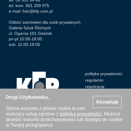
tel. 58 301 94 46
tel. kom. 601 209 975
e-mail:
foto@kfp.com.pl
Odbiór zamówień dla osób prywatnych:
Galeria Sztuk Różnych
ul. Ogarna 101 Gdańsk
pn-pt 10:00-18:00
sob. 11:00-18:00
polityka prywatności
regulamin
rejestracja
Drogi Użytkowniku,
Akceptuję
Strona korzysta z plików cookie w celu
realizacji usług zgodnie z
polityką prywatności
. Możesz
Wszystkie zdjęcia Agencji Kosycarz Foto Press/KFP są
określić warunki przechowywania lub dostępu do cookie
chronione prawem autorskim. Publikacja i kopiowanie bez
w Twojej przeglądarce.
zgody Agencji zabronione. Copyright © 2000-2026 KFP