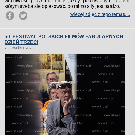
wrażliwością był dla mnie jakby podziwianym bratem,
którym trzeba się opiekować, bo mimo siły jest bardzo...
więcej zdjęć z tego tematu »
50. FESTIWAL POLSKICH FILMÓW FABULARNYCH.
DZIEŃ TRZECI
25 września 2025