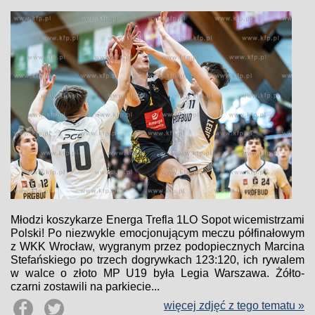
Młodzi koszykarze Energa Trefla 1LO Sopot wicemistrzami
Polski! Po niezwykle emocjonującym meczu półfinałowym
z WKK Wrocław, wygranym przez podopiecznych Marcina
Stefańskiego po trzech dogrywkach 123:120, ich rywalem
w walce o złoto MP U19 była Legia Warszawa. Żółto-
czarni zostawili na parkiecie...
więcej zdjęć z tego tematu »