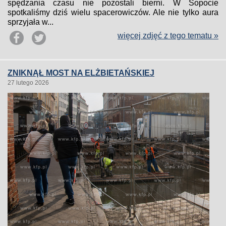
spędzania czasu nie pozostali bierni. W Sopocie
spotkaliśmy dziś wielu spacerowiczów. Ale nie tylko aura
sprzyjała w...
więcej zdjęć z tego tematu »
ZNIKNĄŁ MOST NA ELŻBIETAŃSKIEJ
27 lutego 2026