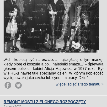
„Ach, kobietą być nareszcie, a najczęściej o tym marzę,
kiedy piorę ci koszule albo... naleśniki smażę...” – śpiewała
głosem polskich kobiet Alicja Majewska w 1977 roku. Był
w PRL-u nawet taki specjalny dzień, w którym kobiecość
występowała jako cecha lub synonim pracy. Dzień...
więcej zdjęć z tego tematu »
REMONT MOSTU ZIELONEGO ROZPOCZĘTY
5 marca 2026