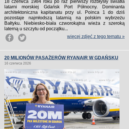
18 czerwca 1984 roku po raz pierwszy rozbłysły światła
latarni morskiej Gdańsk Port Północny. Dominanta
architektoniczna kapitanatu przy ul. Poinca 1 do dziś
pozostaje najmłodszą latarnią na polskim wybrzeżu
Bałtyku. Niebiesko-biała czworokątna wieża z szeroką
laterną u szczytu od początku...
więcej zdjęć z tego tematu »
20 MILIONÓW PASAŻERÓW RYANAIR W GDAŃSKU
16 czerwca 2026