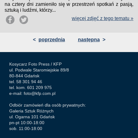
na cztery dni zamieniło się w przestrzeń spotkań z pasją,
sztuką i ludźmi, którzy...
więcej zdjęć z tego tematu »
<
poprzednia
następna
>
Kosycarz Foto Press /
KFP
ul. Podwale Staromiejskie 89/8
80-844 Gdańsk
tel. 58 301 94 46
tel. kom. 601 209 975
e-mail:
foto@kfp.com.pl
Odbiór zamówień dla osób prywatnych:
Galeria Sztuk Różnych
ul. Ogarna 101 Gdańsk
pn-pt 10:00-18:00
sob. 11:00-18:00