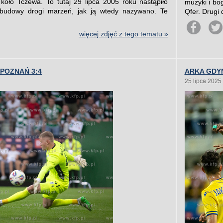
oło Tczewa. To tutaj 29 lipca 2005 roku nastąpiło
muzyki i bo
 budowy drogi marzeń, jak ją wtedy nazywano. Te
Qfer. Drugi
więcej zdjęć z tego tematu »
 POZNAŃ 3:4
ARKA GDYN
25 lipca 2025