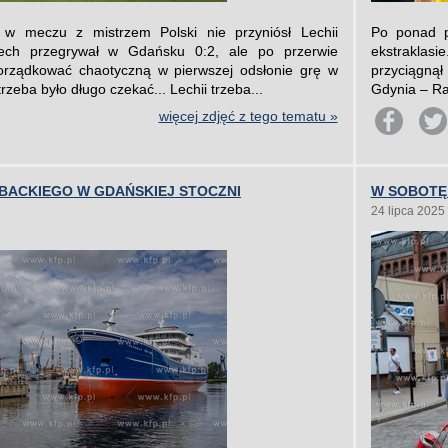
 w meczu z mistrzem Polski nie przyniósł Lechii
Po ponad p
ech przegrywał w Gdańsku 0:2, ale po przerwie
ekstraklasi
orządkować chaotyczną w pierwszej odsłonie grę w
przyciągnął
trzeba było długo czekać... Lechii trzeba...
Gdynia – Ra
więcej zdjęć z tego tematu »
BACKIEGO W GDAŃSKIEJ STOCZNI
W SOBOTĘ 
24 lipca 2025