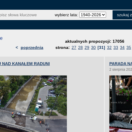
wybierz lata:
je
aktualnych propozycji: 17056
<
poprzednia
strona:
27
28
29
30
[31]
32
33
34
35
 NAD KANAŁEM RADUNI
PARADA NA
2 sierpnia 20