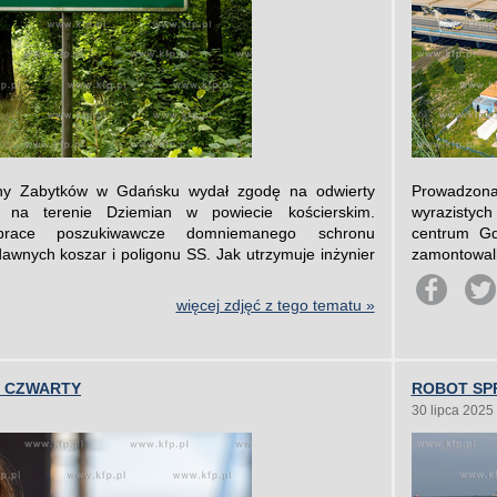
ny Zabytków w Gdańsku wydał zgodę na odwierty
Prowadzona 
y na terenie Dziemian w powiecie kościerskim.
wyrazistych
prace poszukiwawcze domniemanego schronu
centrum Gd
awnych koszar i poligonu SS. Jak utrzymuje inżynier
zamontowali
więcej zdjęć z tego tematu »
Z CZWARTY
ROBOT SP
30 lipca 2025