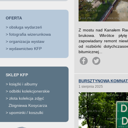
OFERTA
>
obsługa wydarzeń
Z mostu nad Kanałem Radu
>
fotografia wizerunkowa
brukowa. Wkrótce płytę
zapowiadany remont niewi
>
organizacja wystaw
od rozbiórki dotychczaso
>
wydawnictwo KFP
bitumicznej...
SKLEP KFP
BURSZTYNOWA KOMNATA
>
książki i albumy
1 sierpnia 2025
>
odbitki kolekcjonerskie
>
złota kolekcja zdjęć
Zbigniewa Kosycarza
>
upominki / koszulki