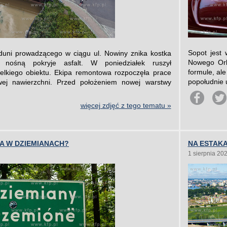
Sopot jest
ni prowadzącego w ciągu ul. Nowiny znika kostka
Nowego Orl
 nośną pokryje asfalt. W poniedziałek ruszył
formule, ale
elkiego obiektu. Ekipa remontowa rozpoczęła prace
popołudnie 
wej nawierzchni. Przed położeniem nowej warstwy
więcej zdjęć z tego tematu »
 W DZIEMIANACH?
NA ESTAKA
1 sierpnia 20