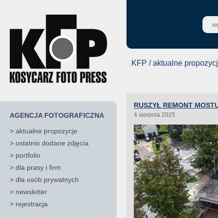
KFP / aktualne propozyc
RUSZYŁ REMONT MOSTU
AGENCJA FOTOGRAFICZNA
4 sierpnia 2025
>
aktualne propozycje
>
ostatnio dodane zdjęcia
>
portfolio
>
dla prasy i firm
>
dla osób prywatnych
>
newsletter
>
rejestracja