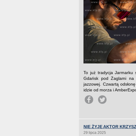
To już tradycja Jarmarku
Gdańsk pod Żaglami na O
jazzowej. Czwartą odsłon
idzie od morza i AmberExpo z
NIE ŻYJE AKTOR KRZYS
29 lipca 2025