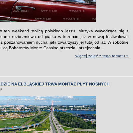
 w ten weekend stolicą polskiego jazzu. Muzyka wywodząca się z
eanu rozbrzmiewa od piątku w kurorcie już w nowej festiwalowej
 z poszanowaniem ducha, jaki towarzyszy jej tutaj od lat. W sobotnie
ulicą Bohaterów Monte Cassino przeszła i przejechała...
więcej zdjęć z tego tematu »
DZIE NA ELBLĄSKIEJ TRWA MONTAŻ PŁYT NOŚNYCH
25