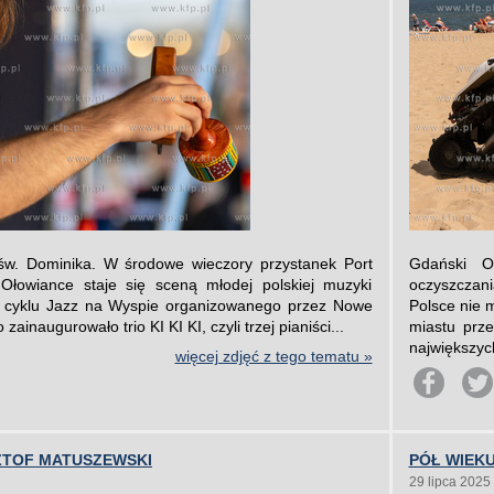
 św. Dominika. W środowe wieczory przystanek Port
Gdański O
łowiance staje się sceną młodej polskiej muzyki
oczyszczan
ę cyklu Jazz na Wyspie organizowanego przez Nowe
Polsce nie 
ainaugurowało trio KI KI KI, czyli trzej pianiści...
miastu prze
największych
więcej zdjęć z tego tematu »
ZTOF MATUSZEWSKI
PÓŁ WIEK
29 lipca 2025