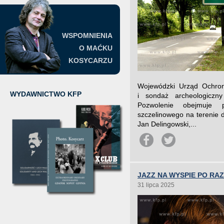
WSPOMNIENIA
O MAĆKU
KOSYCARZU
Wojewódzki Urząd Ochro
WYDAWNICTWO KFP
i sondaż archeologiczn
Pozwolenie obejmuje 
szczelinowego na terenie d
Jan Delingowski,...
JAZZ NA WYSPIE PO RA
31 lipca 2025