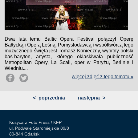
Dwa lata temu Baltic Opera Festival połączył Operę
Bałtycką i Operą Leśną. Pomysłodawcą i współtwórcą tego
muzycznego święta jest Tomasz Konieczny, wybitny polski
bas-baryton, artysta, którego oklaskiwała publiczność
Metropolitan Opery, La Scali, oper w Paryżu, Berlinie i
Wiedniu....
więcej zdjęć z tego tematu »
<
poprzednia
następna
>
Kosycarz Foto Press /
KFP
ul. Podwale Staromiejskie 89/8
80-844 Gdańsk