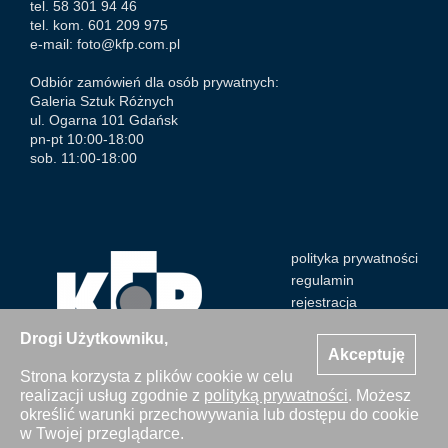
tel. 58 301 94 46
tel. kom. 601 209 975
e-mail:
foto@kfp.com.pl
Odbiór zamówień dla osób prywatnych:
Galeria Sztuk Różnych
ul. Ogarna 101 Gdańsk
pn-pt 10:00-18:00
sob. 11:00-18:00
polityka prywatności
regulamin
rejestracja
Drogi Użytkowniku,
Akceptuję
Strona korzysta z plików cookie w celu
realizacji usług zgodnie z
polityką prywatności
. Możesz
Wszystkie zdjęcia Agencji Kosycarz Foto Press/KFP są
określić warunki przechowywania lub dostępu do cookie
chronione prawem autorskim. Publikacja i kopiowanie bez
w Twojej przeglądarce.
zgody Agencji zabronione. Copyright © 2000-2026 KFP