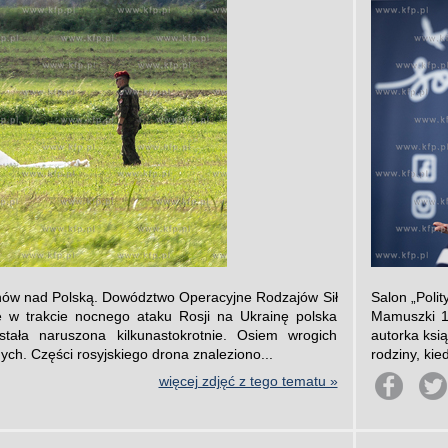
onów nad Polską. Dowództwo Operacyjne Rodzajów Sił
Salon „Poli
e w trakcie nocnego ataku Rosji na Ukrainę polska
Mamuszki 14
stała naruszona kilkunastokrotnie. Osiem wrogich
autorka ksią
ych. Części rosyjskiego drona znaleziono...
rodziny, kie
więcej zdjęć z tego tematu »