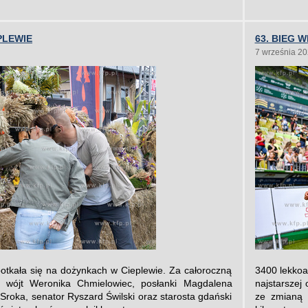
PLEWIE
63. BIEG 
7 września 2
tkała się na dożynkach w Cieplewie. Za całoroczną
3400 lekkoa
i wójt Weronika Chmielowiec, posłanki Magdalena
najstarszej
Sroka, senator Ryszard Świlski oraz starosta gdański
ze zmianą 