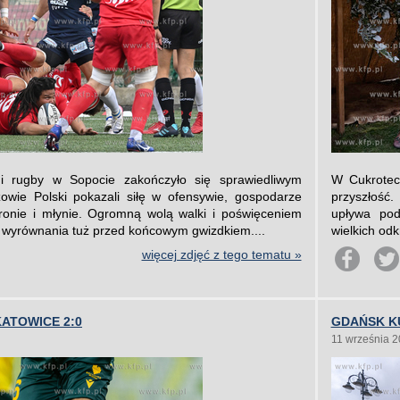
igi rugby w Sopocie zakończyło się sprawiedliwym
W Cukrotece
owie Polski pokazali siłę w ofensywie, gospodarze
przyszłość
obronie i młynie. Ogromną wolą walki i poświęceniem
upływa pod
o wyrównania tuż przed końcowym gwizdkiem....
wielkich od
więcej zdjęć z tego tematu »
KATOWICE 2:0
GDAŃSK K
11 września 