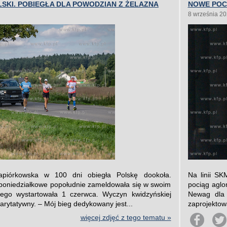
LSKI. POBIEGŁA DLA POWODZIAN Z ŻELAZNA
NOWE POC
8 września 2
apiórkowska w 100 dni obiegła Polskę dookoła.
Na linii S
 poniedziałkowe popołudnie zameldowała się w swoim
pociąg aglo
rego wystartowała 1 czerwca. Wyczyn kwidzyńskiej
Newag dla
charytatywny. – Mój bieg dedykowany jest...
zaprojektowa
więcej zdjęć z tego tematu »