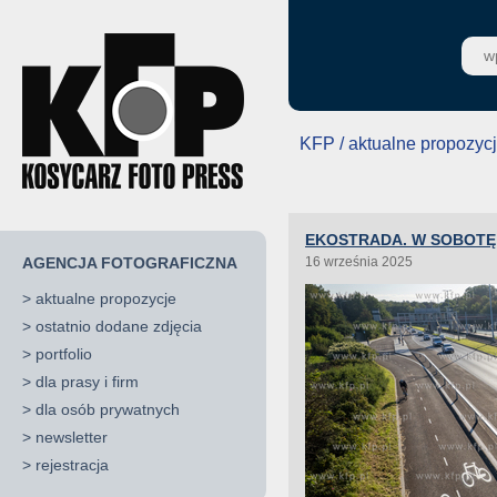
KFP / aktualne propozyc
EKOSTRADA. W SOBOTĘ
AGENCJA FOTOGRAFICZNA
16 września 2025
>
aktualne propozycje
>
ostatnio dodane zdjęcia
>
portfolio
>
dla prasy i firm
>
dla osób prywatnych
>
newsletter
>
rejestracja