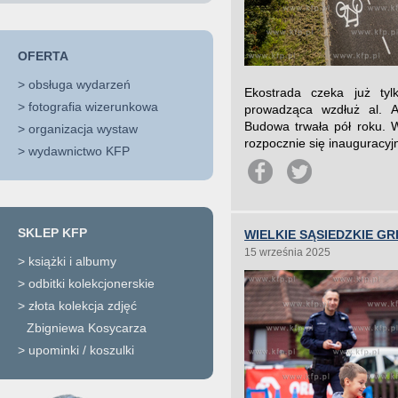
OFERTA
>
obsługa wydarzeń
Ekostrada czeka już tyl
>
fotografia wizerunkowa
prowadząca wzdłuż al. A
Budowa trwała pół roku. 
>
organizacja wystaw
rozpocznie się inauguracyj
>
wydawnictwo KFP
SKLEP KFP
WIELKIE SĄSIEDZKIE G
15 września 2025
>
książki i albumy
>
odbitki kolekcjonerskie
>
złota kolekcja zdjęć
Zbigniewa Kosycarza
>
upominki / koszulki