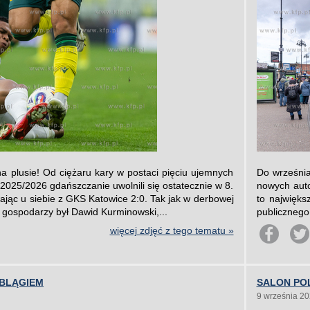
a plusie! Od ciężaru kary w postaci pięciu ujemnych
Do września
2025/2026 gdańszczanie uwolnili się ostatecznie w 8.
nowych auto
wając u siebie z GKS Katowice 2:0. Tak jak w derbowej
to najwięks
 gospodarzy był Dawid Kurminowski,...
publicznego
więcej zdjęć z tego tematu »
LBLĄGIEM
SALON POL
9 września 2