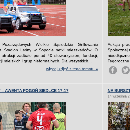
 Pozarządowych Wielkie Sąsiedzkie Grillowanie
Aukcja pra
na Stadion Leśny w Sopocie setki mieszkańców. O
Społecznej 
atrakcji zadbało ponad 40 stowarzyszeń, fundacji,
nieodłączn
ji miejskich i grup nieformalnych. Dla wszystkich...
Tegoroczne 
więcej zdjęć z tego tematu »
– AWENTA POGOŃ SIEDLCE 17:17
NA BURSZ
14 września 