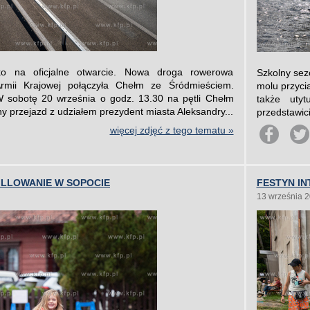
ko na oficjalne otwarcie. Nowa droga rowerowa
Szkolny sez
rmii Krajowej połączyła Chełm ze Śródmieściem.
molu przyci
W sobotę 20 września o godz. 13.30 na pętli Chełm
także uty
ny przejazd z udziałem prezydent miasta Aleksandry...
przedstawic
więcej zdjęć z tego tematu »
RILLOWANIE W SOPOCIE
FESTYN IN
13 września 