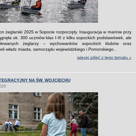
on żeglarski 2025 w Sopocie rozpoczęty. Inauguracja w marinie przy
ągnęła ok. 300 uczniów klas I-III z kilku sopockich podstawówek, ale
tułowanych żeglarzy – wychowanków sopockich klubów oraz
ieli władz miasta, samorządu wojewódzkiego i Pomorskiego...
więcej zdjęć z tego tematu »
TEGRACYJNY NA ŚW. WOJCIECHU
2025