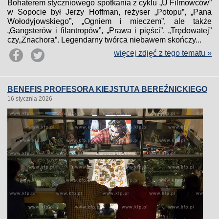
Bohaterem styczniowego spotkania z cyklu „U Filmowców”
w Sopocie był Jerzy Hoffman, reżyser „Potopu”, „Pana
Wołodyjowskiego”, „Ogniem i mieczem”, ale także
„Gangsterów i filantropów”, „Prawa i pięści”, „Trędowatej”
czy„Znachora”. Legendarny twórca niebawem skończy...
więcej zdjęć z tego tematu »
BENEFIS PROFESORA KIEJSTUTA BEREŹNICKIEGO
16 stycznia 2026