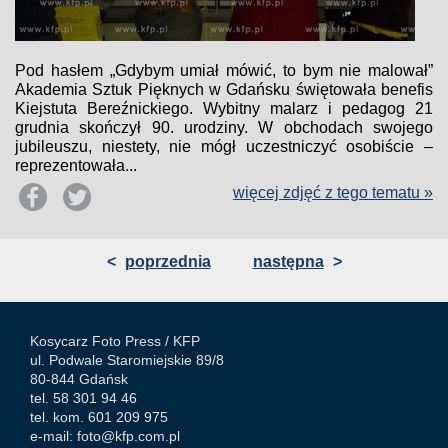
Pod hasłem „Gdybym umiał mówić, to bym nie malował”
Akademia Sztuk Pięknych w Gdańsku świętowała benefis
Kiejstuta Bereźnickiego. Wybitny malarz i pedagog 21
grudnia skończył 90. urodziny. W obchodach swojego
jubileuszu, niestety, nie mógł uczestniczyć osobiście –
reprezentowała...
więcej zdjęć z tego tematu »
<
poprzednia
następna
>
Kosycarz Foto Press /
KFP
ul. Podwale Staromiejskie 89/8
80-844 Gdańsk
tel. 58 301 94 46
tel. kom. 601 209 975
e-mail:
foto@kfp.com.pl