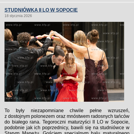
STUDNIÓWKA II LO W SOPOCIE
18 stycznia 2026
To były niezapomniane chwile pełne wzruszeń,
z dostojnym polonezem oraz mnóstwem radosnych tańców
do białego rana. Tegoroczni maturzyści II LO w Sopocie,
podobnie jak ich poprzednicy, bawili się na studniówce w
Starym Maneżu. Gościem specjalnym balu maturalnego