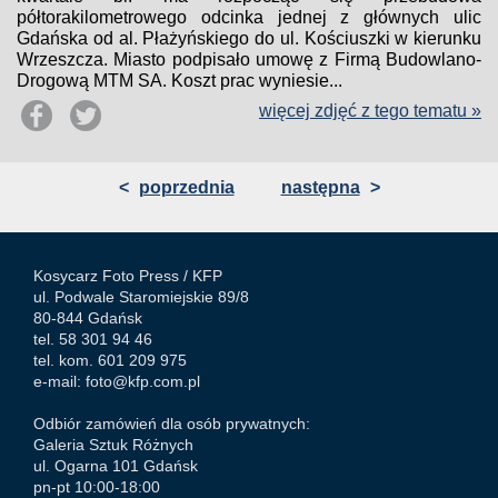
półtorakilometrowego odcinka jednej z głównych ulic
Gdańska od al. Płażyńskiego do ul. Kościuszki w kierunku
Wrzeszcza. Miasto podpisało umowę z Firmą Budowlano-
Drogową MTM SA. Koszt prac wyniesie...
więcej zdjęć z tego tematu »
<
poprzednia
następna
>
Kosycarz Foto Press /
KFP
ul. Podwale Staromiejskie 89/8
80-844 Gdańsk
tel. 58 301 94 46
tel. kom. 601 209 975
e-mail:
foto@kfp.com.pl
Odbiór zamówień dla osób prywatnych:
Galeria Sztuk Różnych
ul. Ogarna 101 Gdańsk
pn-pt 10:00-18:00