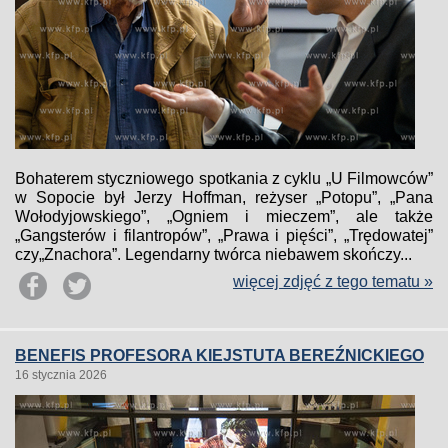
Bohaterem styczniowego spotkania z cyklu „U Filmowców”
w Sopocie był Jerzy Hoffman, reżyser „Potopu”, „Pana
Wołodyjowskiego”, „Ogniem i mieczem”, ale także
„Gangsterów i filantropów”, „Prawa i pięści”, „Trędowatej”
czy„Znachora”. Legendarny twórca niebawem skończy...
więcej zdjęć z tego tematu »
BENEFIS PROFESORA KIEJSTUTA BEREŹNICKIEGO
16 stycznia 2026