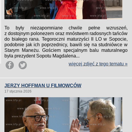
To były niezapomniane chwile pełne wzruszeń,
z dostojnym polonezem oraz mnóstwem radosnych tańców
do białego rana. Tegoroczni maturzyści II LO w Sopocie,
podobnie jak ich poprzednicy, bawili się na studniówce w
Starym Maneżu. Gościem specjalnym balu maturalnego
była prezydent Sopotu Magdalena...
więcej zdjęć z tego tematu »
JERZY HOFFMAN U FILMOWCÓW
17 stycznia 2026