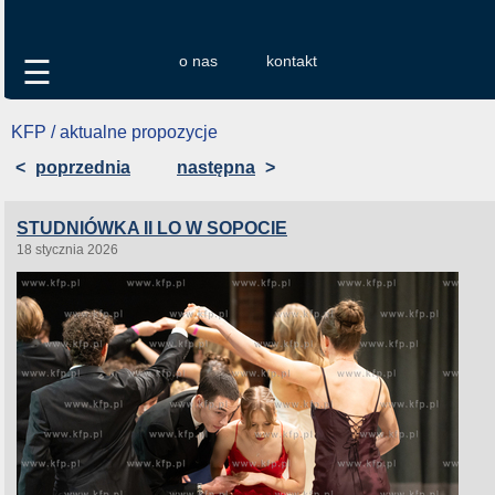
o nas
kontakt
☰
KFP / aktualne propozycje
<
poprzednia
następna
>
STUDNIÓWKA II LO W SOPOCIE
18 stycznia 2026