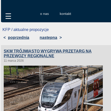
o nas
kontakt
☰
KFP / aktualne propozycje
<
poprzednia
następna
>
SKM TRÓJMIASTO WYGRYWA PRZETARG NA
PRZEWOZY REGIONALNE
11 marca 2026