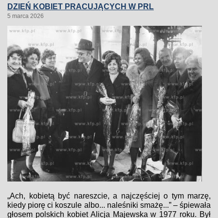
DZIEŃ KOBIET PRACUJĄCYCH W PRL
5 marca 2026
„Ach, kobietą być nareszcie, a najczęściej o tym marzę,
kiedy piorę ci koszule albo... naleśniki smażę...” – śpiewała
głosem polskich kobiet Alicja Majewska w 1977 roku. Był