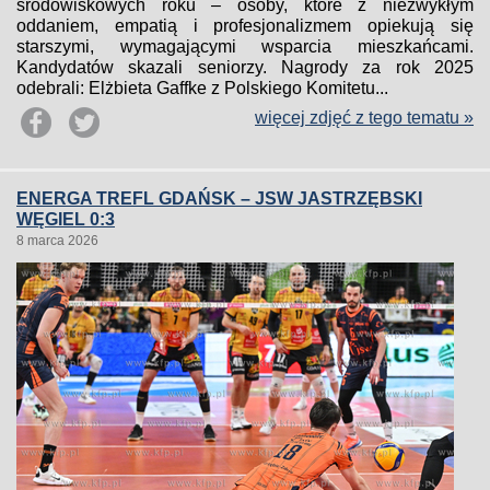
środowiskowych roku – osoby, które z niezwykłym
oddaniem, empatią i profesjonalizmem opiekują się
starszymi, wymagającymi wsparcia mieszkańcami.
Kandydatów skazali seniorzy. Nagrody za rok 2025
odebrali: Elżbieta Gaffke z Polskiego Komitetu...
więcej zdjęć z tego tematu »
ENERGA TREFL GDAŃSK – JSW JASTRZĘBSKI
WĘGIEL 0:3
8 marca 2026