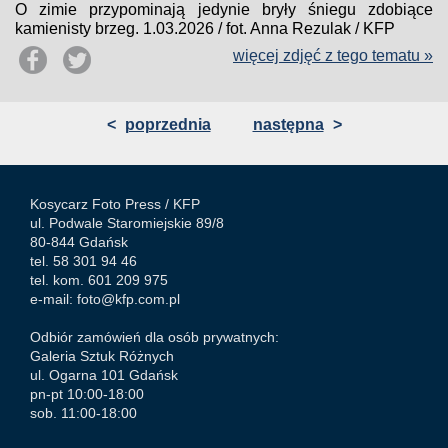
O zimie przypominają jedynie bryły śniegu zdobiące
kamienisty brzeg. 1.03.2026 / fot. Anna Rezulak / KFP
więcej zdjęć z tego tematu »
<
poprzednia
następna
>
Kosycarz Foto Press /
KFP
ul. Podwale Staromiejskie 89/8
80-844 Gdańsk
tel. 58 301 94 46
tel. kom. 601 209 975
e-mail:
foto@kfp.com.pl
Odbiór zamówień dla osób prywatnych:
Galeria Sztuk Różnych
ul. Ogarna 101 Gdańsk
pn-pt 10:00-18:00
sob. 11:00-18:00