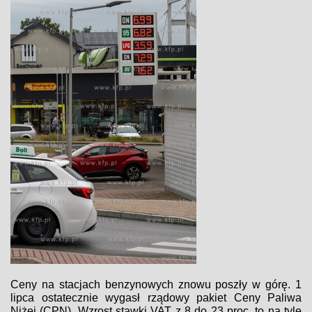
Ceny na stacjach benzynowych znowu poszły w górę. 1
lipca ostatecznie wygasł rządowy pakiet Ceny Paliwa
Niżej (CPN). Wzrost stawki VAT z 8 do 23 proc. to na tyle