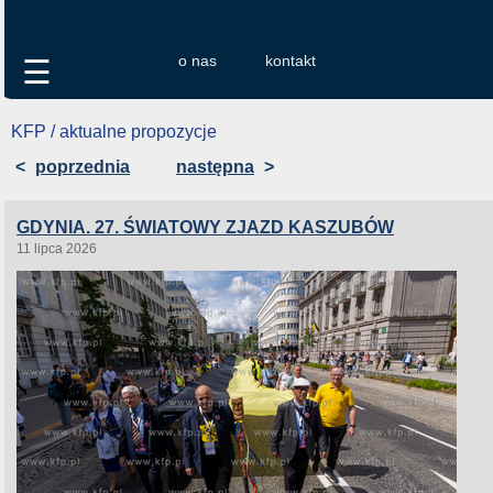
o nas
kontakt
☰
KFP / aktualne propozycje
<
poprzednia
następna
>
GDYNIA. 27. ŚWIATOWY ZJAZD KASZUBÓW
11 lipca 2026