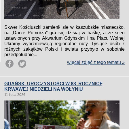
Skwer Kościuszki zamienił się w kaszubskie miasteczko,
na „Darze Pomorza” gra się dzisiaj w baśkę, a ze scen
ustawionych przy Akwarium Gdyńskim i na Placu Wolnej
Ukrainy wybrzmiewają regionalne nuty. Tysiące osób z
różnych zakątków Polski i świata przybyło w sobotnie
przedpołudnie...
więcej zdjęć z tego tematu »
GDAŃSK. UROCZYSTOŚCI W 83. ROCZNICĘ
KRWAWEJ NIEDZIELI NA WOŁYNIU
11 lipca 2026