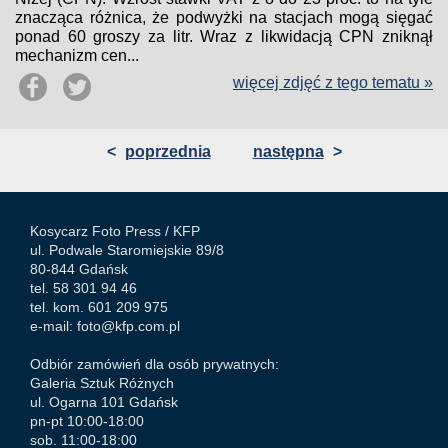
znacząca różnica, że podwyżki na stacjach mogą sięgać
ponad 60 groszy za litr. Wraz z likwidacją CPN zniknął
mechanizm cen...
więcej zdjęć z tego tematu »
<
poprzednia
następna
>
Kosycarz Foto Press /
KFP
ul. Podwale Staromiejskie 89/8
80-844 Gdańsk
tel. 58 301 94 46
tel. kom. 601 209 975
e-mail:
foto@kfp.com.pl
Odbiór zamówień dla osób prywatnych:
Galeria Sztuk Różnych
ul. Ogarna 101 Gdańsk
pn-pt 10:00-18:00
sob. 11:00-18:00