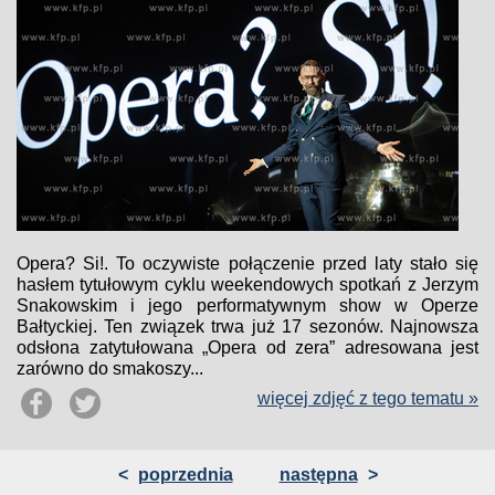
Opera? Si!. To oczywiste połączenie przed laty stało się
hasłem tytułowym cyklu weekendowych spotkań z Jerzym
Snakowskim i jego performatywnym show w Operze
Bałtyckiej. Ten związek trwa już 17 sezonów. Najnowsza
odsłona zatytułowana „Opera od zera” adresowana jest
zarówno do smakoszy...
więcej zdjęć z tego tematu »
<
poprzednia
następna
>