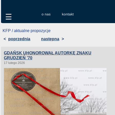
o nas
kontakt
☰
KFP / aktualne propozycje
<
poprzednia
następna
>
GDAŃSK UHONOROWAŁ AUTORKĘ ZNAKU
GRUDZIEŃ ’70
17 lutego 2026