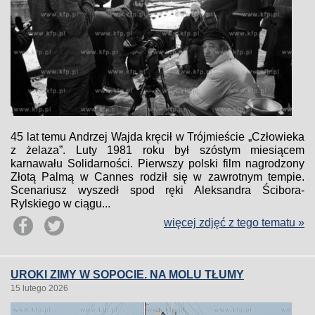
45 lat temu Andrzej Wajda kręcił w Trójmieście „Człowieka
z żelaza”. Luty 1981 roku był szóstym miesiącem
karnawału Solidarności. Pierwszy polski film nagrodzony
Złotą Palmą w Cannes rodził się w zawrotnym tempie.
Scenariusz wyszedł spod ręki Aleksandra Ścibora-
Rylskiego w ciągu...
więcej zdjęć z tego tematu »
UROKI ZIMY W SOPOCIE. NA MOLU TŁUMY
15 lutego 2026