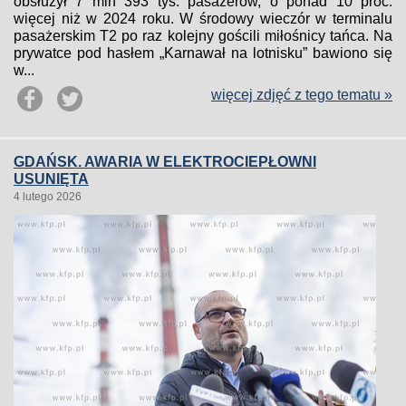
obsłużył 7 mln 393 tys. pasażerów, o ponad 10 proc.
więcej niż w 2024 roku. W środowy wieczór w terminalu
pasażerskim T2 po raz kolejny gościli miłośnicy tańca. Na
prywatce pod hasłem „Karnawał na lotnisku” bawiono się
w...
więcej zdjęć z tego tematu »
GDAŃSK. AWARIA W ELEKTROCIEPŁOWNI
USUNIĘTA
4 lutego 2026