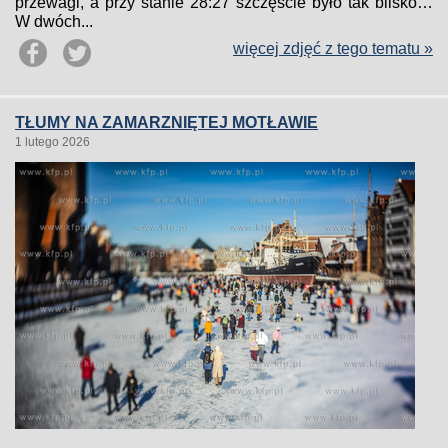
przewagi, a przy stanie 28:27 szczęście było tak blisko…
W dwóch...
więcej zdjęć z tego tematu »
TŁUMY NA ZAMARZNIĘTEJ MOTŁAWIE
1 lutego 2026