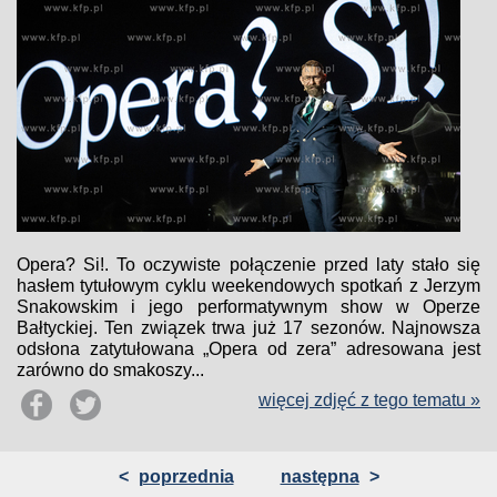
Opera? Si!. To oczywiste połączenie przed laty stało się
hasłem tytułowym cyklu weekendowych spotkań z Jerzym
Snakowskim i jego performatywnym show w Operze
Bałtyckiej. Ten związek trwa już 17 sezonów. Najnowsza
odsłona zatytułowana „Opera od zera” adresowana jest
zarówno do smakoszy...
więcej zdjęć z tego tematu »
<
poprzednia
następna
>