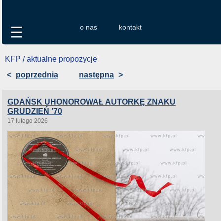
o nas
kontakt
☰
KFP / aktualne propozycje
<
poprzednia
następna
>
GDAŃSK UHONOROWAŁ AUTORKĘ ZNAKU
GRUDZIEŃ ’70
17 lutego 2026