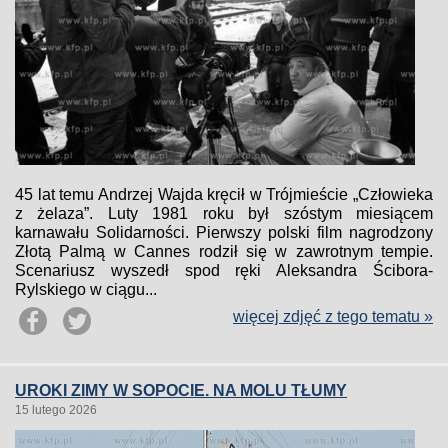
45 lat temu Andrzej Wajda kręcił w Trójmieście „Człowieka
z żelaza”. Luty 1981 roku był szóstym miesiącem
karnawału Solidarności. Pierwszy polski film nagrodzony
Złotą Palmą w Cannes rodził się w zawrotnym tempie.
Scenariusz wyszedł spod ręki Aleksandra Ścibora-
Rylskiego w ciągu...
więcej zdjęć z tego tematu »
UROKI ZIMY W SOPOCIE. NA MOLU TŁUMY
15 lutego 2026