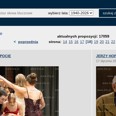
wybierz lata:
je
aktualnych propozycji: 17059
<
poprzednia
strona:
14
15
16
17
[18]
19
20
21
22
OPOCIE
JERZY HO
17 stycznia 2