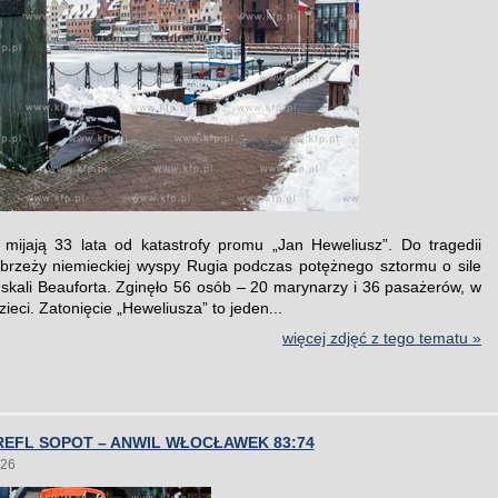
 mijają 33 lata od katastrofy promu „Jan Heweliusz”. Do tragedii
brzeży niemieckiej wyspy Rugia podczas potężnego sztormu o sile
 skali Beauforta. Zginęło 56 osób – 20 marynarzy i 36 pasażerów, w
ieci. Zatonięcie „Heweliusza” to jeden...
więcej zdjęć z tego tematu »
EFL SOPOT – ANWIL WŁOCŁAWEK 83:74
026