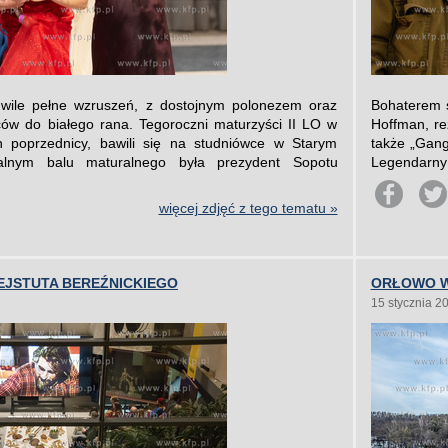
wile pełne wzruszeń, z dostojnym polonezem oraz
Bohaterem s
w do białego rana. Tegoroczni maturzyści II LO w
Hoffman, re
h poprzednicy, bawili się na studniówce w Starym
także „Gang
lnym balu maturalnego była prezydent Sopotu
Legendarny 
więcej zdjęć z tego tematu »
EJSTUTA BEREŹNICKIEGO
ORŁOWO W
15 stycznia 2