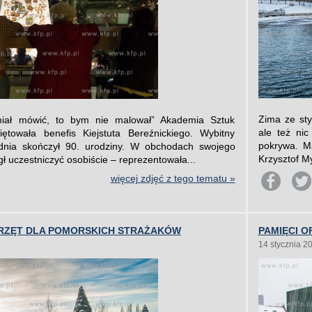
Zima ze sty
ał mówić, to bym nie malował” Akademia Sztuk
ale też ni
towała benefis Kiejstuta Bereźnickiego. Wybitny
pokrywa. Ma
dnia skończył 90. urodziny. W obchodach swojego
Krzysztof M
ógł uczestniczyć osobiście – reprezentowała...
więcej zdjęć z tego tematu »
RZĘT DLA POMORSKICH STRAŻAKÓW
PAMIĘCI 
14 stycznia 2