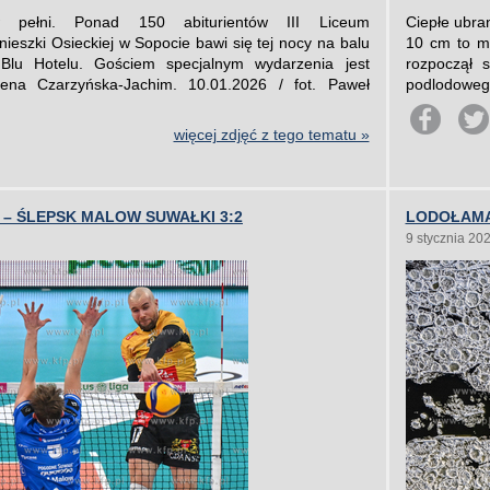
 pełni. Ponad 150 abiturientów III Liceum
Ciepłe ubran
ieszki Osieckiej w Sopocie bawi się tej nocy na balu
10 cm to mi
lu Hotelu. Gościem specjalnym wydarzenia jest
rozpoczął 
ena Czarzyńska-Jachim. 10.01.2026 / fot. Paweł
podlodowego
więcej zdjęć z tego tematu »
– ŚLEPSK MALOW SUWAŁKI 3:2
LODOŁAMA
9 stycznia 20