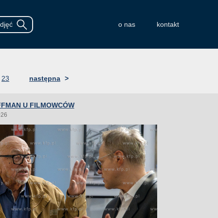
o nas
kontakt
23
następna
>
FFMAN U FILMOWCÓW
026