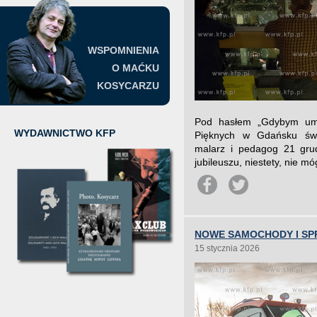
WSPOMNIENIA
O MAĆKU
KOSYCARZU
Pod hasłem „Gdybym umi
WYDAWNICTWO KFP
Pięknych w Gdańsku świę
malarz i pedagog 21 gru
jubileuszu, niestety, nie m
NOWE SAMOCHODY I SP
15 stycznia 2026