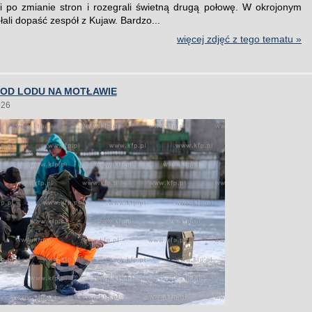
li po zmianie stron i rozegrali świetną drugą połowę. W okrojonym
łali dopaść zespół z Kujaw. Bardzo...
więcej zdjęć z tego tematu »
POD LODU NA MOTŁAWIE
026