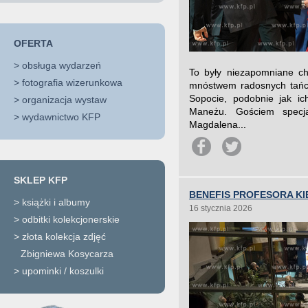
OFERTA
>
obsługa wydarzeń
To były niezapomniane ch
>
fotografia wizerunkowa
mnóstwem radosnych tańcó
Sopocie, podobnie jak ic
>
organizacja wystaw
Maneżu. Gościem specja
>
wydawnictwo KFP
Magdalena...
SKLEP KFP
BENEFIS PROFESORA KI
>
książki i albumy
16 stycznia 2026
>
odbitki kolekcjonerskie
>
złota kolekcja zdjęć
Zbigniewa Kosycarza
>
upominki / koszulki