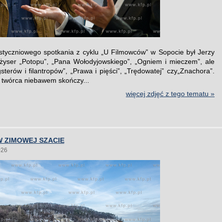
tyczniowego spotkania z cyklu „U Filmowców” w Sopocie był Jerzy
żyser „Potopu”, „Pana Wołodyjowskiego”, „Ogniem i mieczem”, ale
sterów i filantropów”, „Prawa i pięści”, „Trędowatej” czy„Znachora”.
twórca niebawem skończy...
więcej zdjęć z tego tematu »
 ZIMOWEJ SZACIE
026