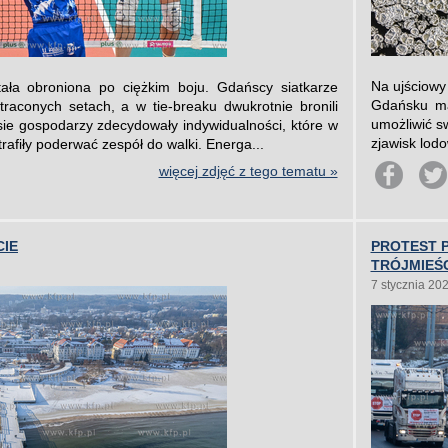
Na ujściowy
ała obroniona po ciężkim boju. Gdańscy siatkarze
Gdańsku maj
traconych setach, a w tie-breaku dwukrotnie bronili
umożliwić s
ie gospodarzy zdecydowały indywidualności, które w
zjawisk lod
fiły poderwać zespół do walki. Energa...
więcej zdjęć z tego tematu »
CIE
PROTEST 
TRÓJMIEŚ
7 stycznia 20