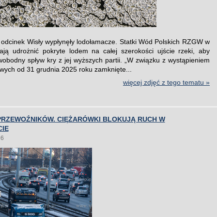
 odcinek Wisły wypłynęły lodołamacze. Statki Wód Polskich RZGW w
ą udrożnić pokryte lodem na całej szerokości ujście rzeki, aby
wobodny spływ kry z jej wyższych partii. „W związku z wystąpieniem
owych od 31 grudnia 2025 roku zamknięte...
więcej zdjęć z tego tematu »
PRZEWOŹNIKÓW. CIĘŻARÓWKI BLOKUJĄ RUCH W
CIE
26