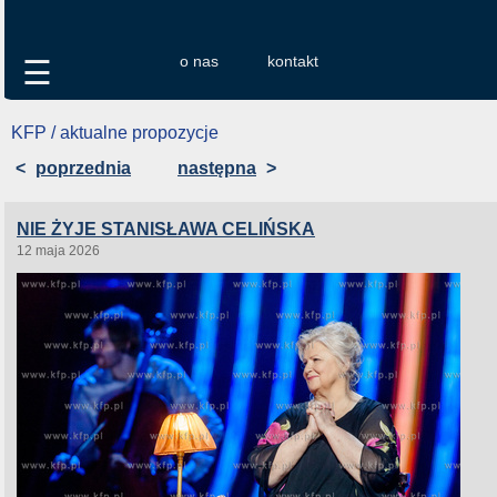
o nas
kontakt
☰
KFP / aktualne propozycje
<
poprzednia
następna
>
NIE ŻYJE STANISŁAWA CELIŃSKA
12 maja 2026