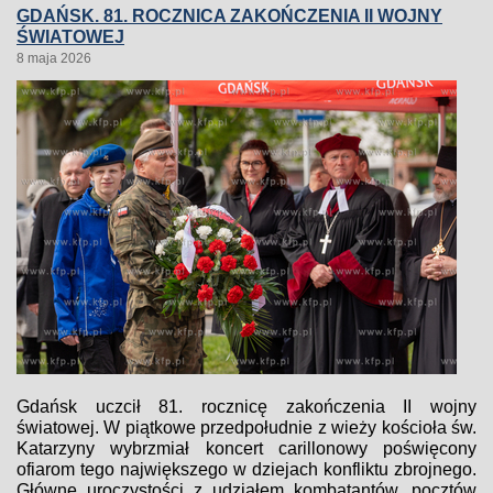
GDAŃSK. 81. ROCZNICA ZAKOŃCZENIA II WOJNY
ŚWIATOWEJ
8 maja 2026
Gdańsk uczcił 81. rocznicę zakończenia II wojny
światowej. W piątkowe przedpołudnie z wieży kościoła św.
Katarzyny wybrzmiał koncert carillonowy poświęcony
ofiarom tego największego w dziejach konfliktu zbrojnego.
Główne uroczystości z udziałem kombatantów, pocztów