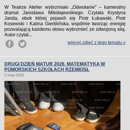
W Teatrze Atelier wybrzmiało „Odwołanie” – kameralny
dramat Jarosława Mikołajewskiego. Czytała Krystyna
Janda, obok której pojawili się Piotr Łukawski, Piotr
Kosewski i Kalina Gierblińska, wspólnie tworząc energię
pozwalającą każdemu słowu wybrzmieć ze zdwojoną siłą.
Autor czytał...
więcej zdjęć z tego tematu »
DRUGI DZIEŃ MATUR 2026. MATEMATYKA W
POMORSKICH SZKOŁACH RZEMIOSŁ
5 maja 2026