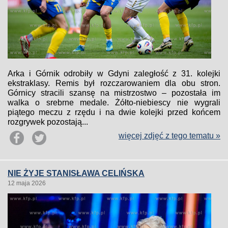
Arka i Górnik odrobiły w Gdyni zaległość z 31. kolejki
ekstraklasy. Remis był rozczarowaniem dla obu stron.
Górnicy stracili szansę na mistrzostwo – pozostała im
walka o srebrne medale. Żółto-niebiescy nie wygrali
piątego meczu z rzędu i na dwie kolejki przed końcem
rozgrywek pozostają...
więcej zdjęć z tego tematu »
NIE ŻYJE STANISŁAWA CELIŃSKA
12 maja 2026