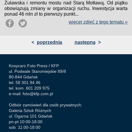
Żuławska i remontu mostu nad Starą Motławą. Od piątku
obowiązują zmiany w organizacji ruchu. Inwestycja warta
ponad 46 mln zł to pierwszy punkt...
więcej zdjęć z tego tematu »
<
poprzednia
następna
>
Kosycarz Foto Press /
KFP
ul. Podwale Staromiejskie 89/8
80-844 Gdańsk
tel. 58 301 94 46
tel. kom. 601 209 975
e-mail:
foto@kfp.com.pl
Odbiór zamówień dla osób prywatnych:
Galeria Sztuk Różnych
ul. Ogarna 101 Gdańsk
pn-pt 10:00-18:00
sob. 11:00-18:00