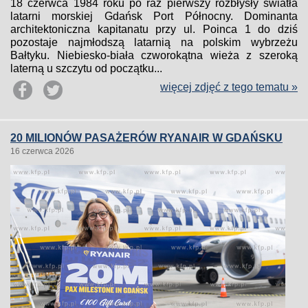
18 czerwca 1984 roku po raz pierwszy rozbłysły światła
latarni morskiej Gdańsk Port Północny. Dominanta
architektoniczna kapitanatu przy ul. Poinca 1 do dziś
pozostaje najmłodszą latarnią na polskim wybrzeżu
Bałtyku. Niebiesko-biała czworokątna wieża z szeroką
laterną u szczytu od początku...
więcej zdjęć z tego tematu »
20 MILIONÓW PASAŻERÓW RYANAIR W GDAŃSKU
16 czerwca 2026