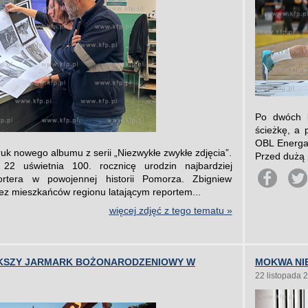
Po dwóch l
ścieżkę, a 
OBL Energa 
ruk nowego albumu z serii „Niezwykłe zwykłe zdjęcia”.
Przed dużą p
 22 uświetnia 100. rocznicę urodzin najbardziej
ortera w powojennej historii Pomorza. Zbigniew
ez mieszkańców regionu latającym reportem...
więcej zdjęć z tego tematu »
KSZY JARMARK BOŻONARODZENIOWY W
MOKWA NI
22 listopada 