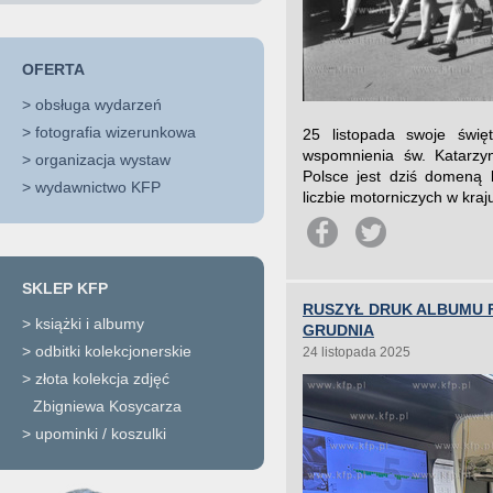
OFERTA
>
obsługa wydarzeń
>
fotografia wizerunkowa
25 listopada swoje świę
wspomnienia św. Katarzyn
>
organizacja wystaw
Polsce jest dziś domeną 
>
wydawnictwo KFP
liczbie motorniczych w kraj
SKLEP KFP
RUSZYŁ DRUK ALBUMU F
>
książki i albumy
GRUDNIA
>
odbitki kolekcjonerskie
24 listopada 2025
>
złota kolekcja zdjęć
Zbigniewa Kosycarza
>
upominki / koszulki