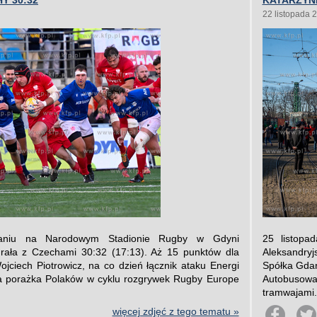
Y 30:32
KATARZYN
22 listopada 
aniu na Narodowym Stadionie Rugby w Gdyni
25 listopa
grała z Czechami 30:32 (17:13). Aż 15 punktów dla
Aleksandryj
jciech Piotrowicz, na co dzień łącznik ataku Energi
Spółka Gdań
a porażka Polaków w cyklu rozgrywek Rugby Europe
Autobusow
tramwajami.
więcej zdjęć z tego tematu »