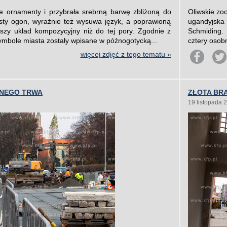
ne ornamenty i przybrała srebrną barwę zbliżoną do
Oliwskie zo
isty ogon, wyraźnie też wysuwa język, a poprawioną
ugandyjska 
szy układ kompozycyjny niż do tej pory. Zgodnie z
Schmiding. 
bole miasta zostały wpisane w późnogotycką...
cztery osobn
więcej zdjęć z tego tematu »
LNEGO TRWA
ZŁOTA BRA
19 listopada 