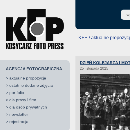
KFP / aktualne propozyc
DZIEŃ KOLEJARZA I M
AGENCJA FOTOGRAFICZNA
25 listopada 2025
>
aktualne propozycje
>
ostatnio dodane zdjęcia
>
portfolio
>
dla prasy i firm
>
dla osób prywatnych
>
newsletter
>
rejestracja