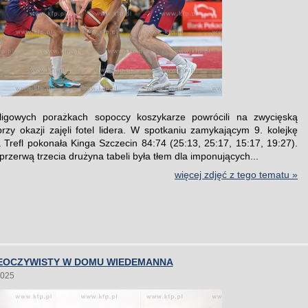
igowych porażkach sopoccy koszykarze powrócili na zwycięską
przy okazji zajęli fotel lidera. W spotkaniu zamykającym 9. kolejkę
Trefl pokonała Kinga Szczecin 84:74 (25:13, 25:17, 15:17, 19:27).
rzerwą trzecia drużyna tabeli była tłem dla imponujących...
więcej zdjęć z tego tematu »
EOCZYWISTY W DOMU WIEDEMANNA
2025