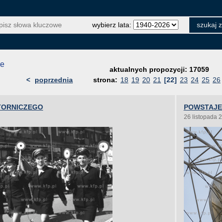
wybierz lata:
je
aktualnych propozycji: 17059
<
poprzednia
strona:
18
19
20
21
[22]
23
24
25
26
OTORNICZEGO
POWSTAJE
26 listopada 