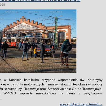
KA – ŚWIĘTO MOTORNICZYCH W NOWYM PORCIE
2025
da w Kościele katolickim przypada wspomnienie św. Katarzyny
skiej – patronki motorniczych i maszynistów. Z tej okazji w sobotę
skie Autobusy i Tramwaje oraz Stowarzyszenie Grupa Tramwajowo-
a WPKGG zaprosiły mieszkańców na dzień z zabytkowymi
..
więcej zdjęć z tego tematu »