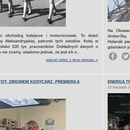
Na Ołowia
to obchodzą kolejarze i motorniczowie. To dzień
AmberSky. 
y Aleksandryjskiej, patronki tych zwodów. Kolej w
Holandii pi
blisko 100 tys. pracowników. Dokładnych danych o
gdańskich p
u nie znamy, wiadomo jednak, że jest ich o...
więcej zdjęć z tego tematu »
OT. ZBIGNIEW KOSYCARZ. PREMIERA 6
ENERGA TR
23 listopada 