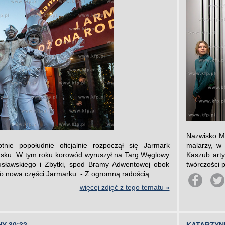
Nazwisko M
nie popołudnie oficjalnie rozpoczął się Jarmark
malarzy, w
ku. W tym roku korowód wyruszył na Targ Węglowy
Kaszub arty
usławskiego i Zbytki, spod Bramy Adwentowej obok
twórczości p
o nowa części Jarmarku. - Z ogromną radością...
więcej zdjęć z tego tematu »