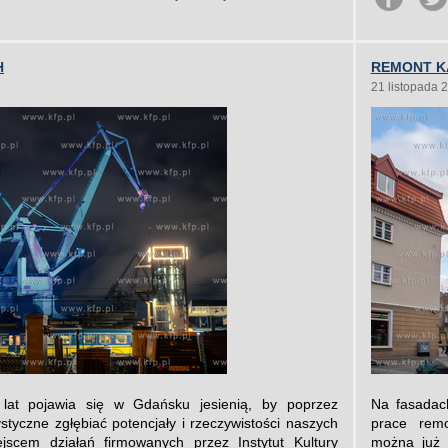
H
REMONT K
21 listopada 
 lat pojawia się w Gdańsku jesienią, by poprzez
Na fasadac
tystyczne zgłębiać potencjały i rzeczywistości naszych
prace remo
jscem działań firmowanych przez Instytut Kultury
można już 