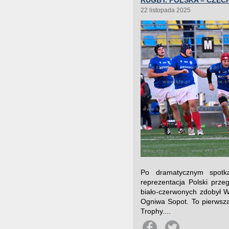
RUGBY. POLSKA – CZECH
22 listopada 2025
Po dramatycznym spotk
reprezentacja Polski prze
biało-czerwonych zdobył Wo
Ogniwa Sopot. To pierwsz
Trophy....