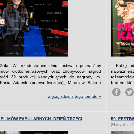
la. W przedostatnim dniu festiwalu poznaliśmy
– Kafkę od
ilmów krótkometrażowych oraz zdobywców nagród
najważniej
śród 32 produkcji kandydujących do nagrody im.
tożsamością
 Kasia Adamik (przewodnicząca), Mirosław Baka i
bratem, któr
więcej zdjęć z tego tematu »
H FILMÓW FABULARNYCH. DZIEŃ TRZECI
50. FESTI
24 września 