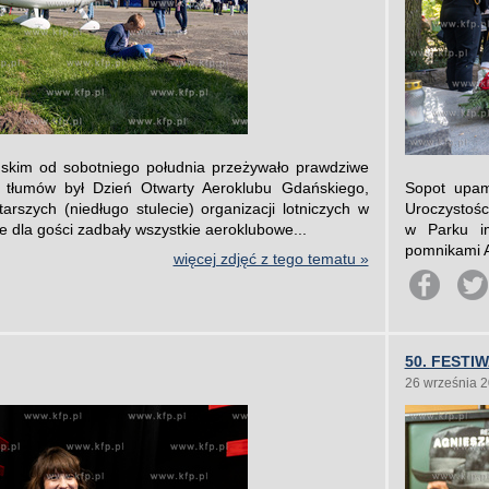
skim od sobotniego południa przeżywało prawdziwe
 tłumów był Dzień Otwarty Aeroklubu Gdańskiego,
Sopot upam
tarszych (niedługo stulecie) organizacji lotniczych w
Uroczystośc
e dla gości zadbały wszystkie aeroklubowe...
w Parku im
pomnikami Ar
więcej zdjęć z tego tematu »
50. FESTI
26 września 