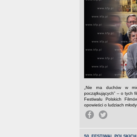
„Nie ma duchów w miesz
początkujących” – o tych f
Festiwalu Polskich Film
opowieści o ludziach młodyc
50. FESTIWAL POLSKI