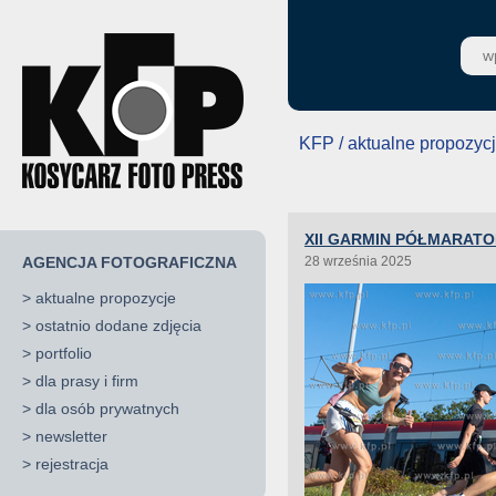
KFP / aktualne propozyc
XII GARMIN PÓŁMARAT
AGENCJA FOTOGRAFICZNA
28 września 2025
>
aktualne propozycje
>
ostatnio dodane zdjęcia
>
portfolio
>
dla prasy i firm
>
dla osób prywatnych
>
newsletter
>
rejestracja