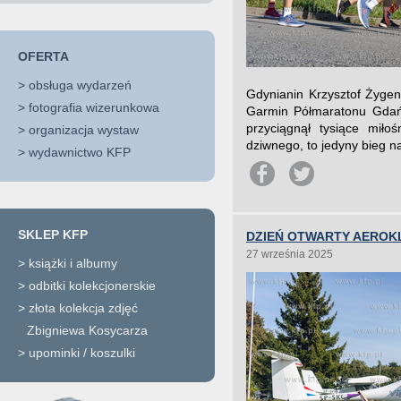
OFERTA
>
obsługa wydarzeń
Gdynianin Krzysztof Żygend
>
fotografia wizerunkowa
Garmin Półmaratonu Gdańs
przyciągnął tysiące miło
>
organizacja wystaw
dziwnego, to jedyny bieg na
>
wydawnictwo KFP
SKLEP KFP
DZIEŃ OTWARTY AEROK
27 września 2025
>
książki i albumy
>
odbitki kolekcjonerskie
>
złota kolekcja zdjęć
Zbigniewa Kosycarza
>
upominki / koszulki