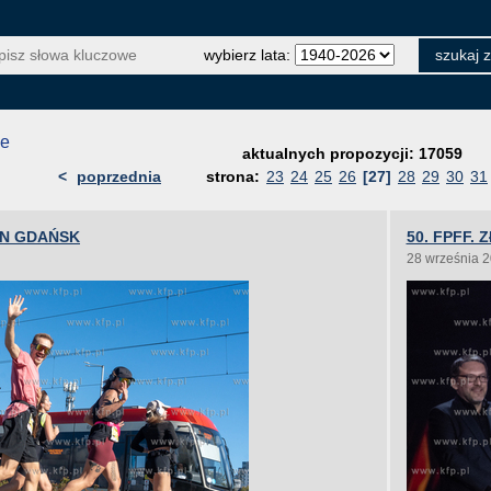
wybierz lata:
je
aktualnych propozycji: 17059
<
poprzednia
strona:
23
24
25
26
[27]
28
29
30
31
ON GDAŃSK
50. FPFF.
28 września 