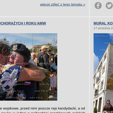
więcej zdjęć z tego tematu »
ODCHORĄŻYCH I ROKU AMW
MURAL KO
17 września 
e wojskowe, przed nimi jeszcze rejs kandydacki, a od