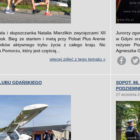
a i słupszczanka Natalia Mierzlikin zwycięzcami XII
Jurorzy zgo
k. Bieg ze startem i metą przy Polsat Plus Arenie
w Gdyni ora
śników aktywnego trybu życia z całego kraju. Nic
reżyser Pi
 Pomorzu, który jest częścią...
Agnieszka G
więcej zdjęć z tego tematu »
LUBU GDAŃSKIEGO
SOPOT. 86
PODZIEMN
27 września 