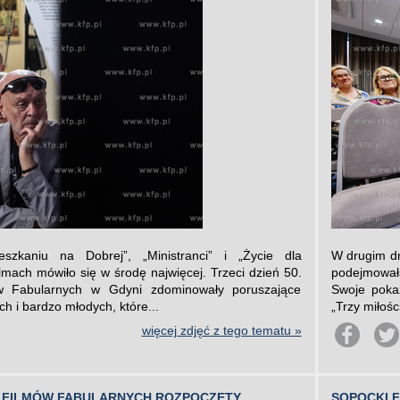
kaniu na Dobrej”, „Ministranci” i „Życie dla
W drugim dn
ilmach mówiło się w środę najwięcej. Trzeci dzień 50.
podejmował
ów Fabularnych w Gdyni zdominowały poruszające
Swoje pokaz
h i bardzo młodych, które...
„Trzy miłośc
więcej zdjęć z tego tematu »
CH FILMÓW FABULARNYCH ROZPOCZĘTY
SOPOCKI 