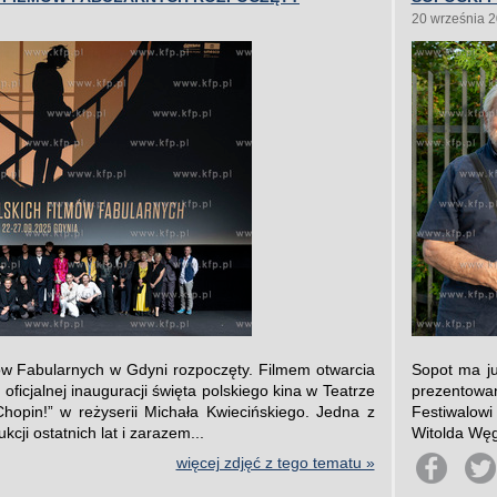
20 września 
mów Fabularnych w Gdyni rozpoczęty. Filmem otwarcia
Sopot ma ju
icjalnej inauguracji święta polskiego kina w Teatrze
prezentowan
opin!” w reżyserii Michała Kwiecińskiego. Jedna z
Festiwalowi
cji ostatnich lat i zarazem...
Witolda Węg
więcej zdjęć z tego tematu »