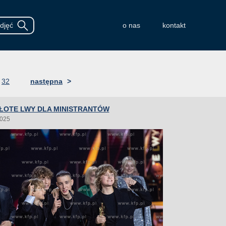
o nas
kontakt
32
następna
>
 ZŁOTE LWY DLA MINISTRANTÓW
2025