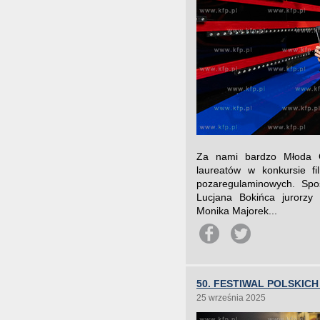
Za nami bardzo Młoda Ga
laureatów w konkursie f
pozaregulaminowych. Spo
Lucjana Bokińca jurorzy
Monika Majorek...
50. FESTIWAL POLSKIC
25 września 2025