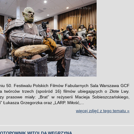
iu 50. Festiwalu Polskich Filmów Fabularnych Sala Warszawa GCF
a twórców trzech (spośród 16) filmów ubiegających o Złote Lwy.
y prasowe miały: „Brat” w reżyserii Macieja Sobieszczańskiego,
i” Łukasza Grzegorzka oraz „LARP. Miłość,...
więcej zdjęć z tego tematu »
FOTOPOMNIK WITOLDA WĘGRZYNA