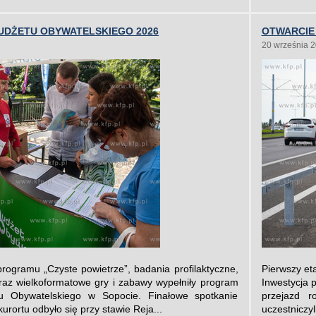
 BUDŻETU OBYWATELSKIEGO 2026
OTWARCIE
20 września 
programu „Czyste powietrze”, badania profilaktyczne,
Pierwszy eta
oraz wielkoformatowe gry i zabawy wypełniły program
Inwestycja 
tu Obywatelskiego w Sopocie. Finałowe spotkanie
przejazd 
rortu odbyło się przy stawie Reja...
uczestniczyl