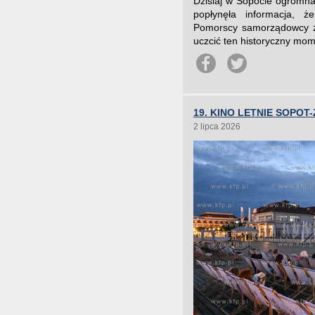
Dzisiaj w Sopocie ogromna 
popłynęła informacja, ż
Pomorscy samorządowcy zwo
uczcić ten historyczny mome
19. KINO LETNIE SOP
2 lipca 2026