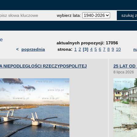
wybierz lata:
je
aktualnych propozycji: 17056
<
poprzednia
strona:
1
2
[3]
4
5
6
7
8
9
10
n
A NIEPODLEGŁOŚCI RZECZYPOSPOLITEJ
25 LAT OD
8 lipca 2026