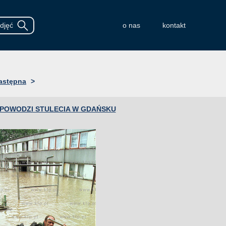
o nas
kontakt
astępna
>
 POWODZI STULECIA W GDAŃSKU