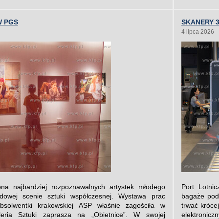
W PGS
SKANERY 
4 lipca 2026
na najbardziej rozpoznawalnych artystek młodego
Port Lotni
dowej scenie sztuki współczesnej. Wystawa prac
bagaże pod
bsolwentki krakowskiej ASP właśnie zagościła w
trwać króce
eria Sztuki zaprasza na „Obietnice”. W swojej
elektroniczn