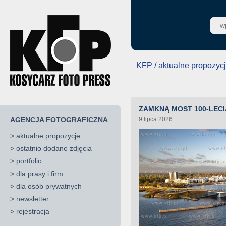
KFP / aktualne propozyc
ZAMKNĄ MOST 100-LECI
AGENCJA FOTOGRAFICZNA
9 lipca 2026
>
aktualne propozycje
>
ostatnio dodane zdjęcia
>
portfolio
>
dla prasy i firm
>
dla osób prywatnych
>
newsletter
>
rejestracja