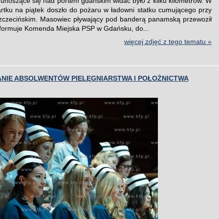
unoszące się nad portem gdańskim widać było z kilku kilometrów. W
rtku na piątek doszło do pożaru w ładowni statku cumującego przy
zczecińskim. Masowiec pływający pod banderą panamską przewoził
nformuje Komenda Miejska PSP w Gdańsku, do...
więcej zdjęć z tego tematu »
NIE ABSOLWENTÓW PIELĘGNIARSTWA I POŁOŻNICTWA