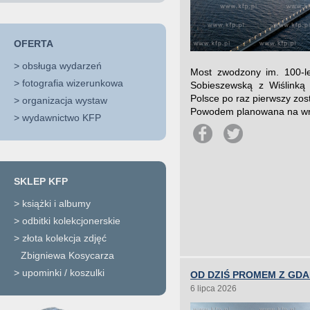
OFERTA
>
obsługa wydarzeń
Most zwodzony im. 100-le
>
fotografia wizerunkowa
Sobieszewską z Wiślinką
Polsce po raz pierwszy zos
>
organizacja wystaw
Powodem planowana na wrze
>
wydawnictwo KFP
SKLEP KFP
>
książki i albumy
>
odbitki kolekcjonerskie
>
złota kolekcja zdjęć
Zbigniewa Kosycarza
>
upominki / koszulki
OD DZIŚ PROMEM Z GD
6 lipca 2026