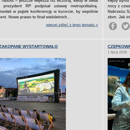
radość – jeszcze większa niż wczoraj, kiedy w świat
Kłęby dymu 
e prezydent RP podpisał ustawę metropolitalną.
nocy z czwa
łali w piątek konferencję w kurorcie, by wspólnie
Nabrzeżu S
nt. Nowe prawo to finał wieloletnich...
złom. Jak i
więcej zdjęć z tego tematu »
OT-ZAKOPANE WYSTARTOWAŁO
CZEPKOWA
1 lipca 2026