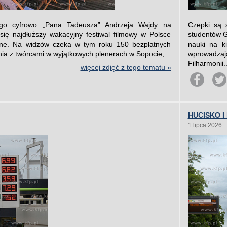
ego cyfrowo „Pana Tadeusza” Andrzeja Wajdy na
Czepki są 
ię najdłuższy wakacyjny festiwal filmowy w Polsce
studentów 
ane. Na widzów czeka w tym roku 150 bezpłatnych
nauki na ki
ia z twórcami w wyjątkowych plenerach w Sopocie,...
wprowadza
Filharmonii..
więcej zdjęć z tego tematu »
HUCISKO 
1 lipca 2026