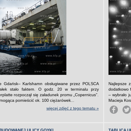
e Gdańsk– Karlshamn obsługiwane przez POLSCA
Najlepsze z
iałek stało faktem. O godz. 20 w terminalu przy
dodatkowo f
latte rozpoczął się załadunek promu „Copernicus”.
– wybrało j
 mogąca pomieścić ok. 100 ciężarówek...
Macieja Kos
więcej zdjęć z tego tematu »
EBUDOWANEJ ULICY GOYKI
TABLICA 