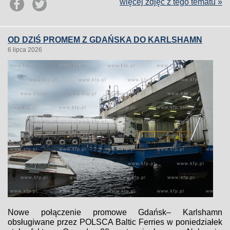
więcej zdjęć z tego tematu »
OD DZIŚ PROMEM Z GDAŃSKA DO KARLSHAMN
6 lipca 2026
Nowe połączenie promowe Gdańsk– Karlshamn
obsługiwane przez POLSCA Baltic Ferries w poniedziałek