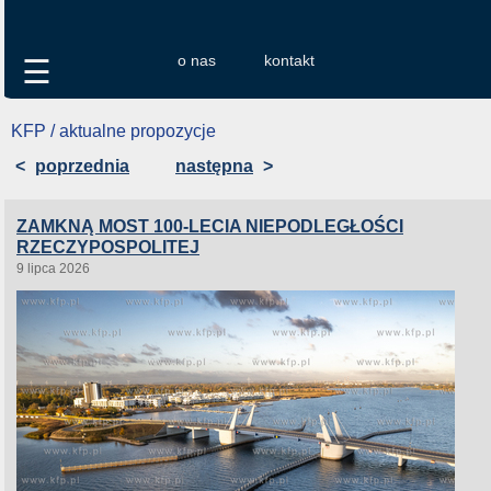
o nas
kontakt
☰
KFP / aktualne propozycje
<
poprzednia
następna
>
ZAMKNĄ MOST 100-LECIA NIEPODLEGŁOŚCI
RZECZYPOSPOLITEJ
9 lipca 2026